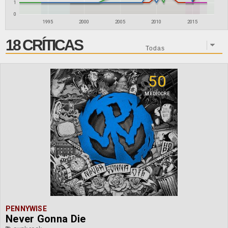
1
0
1995
2000
2005
2010
2015
18 CRÍTICAS
50
MEDIOCRE
PENNYWISE
Never Gonna Die