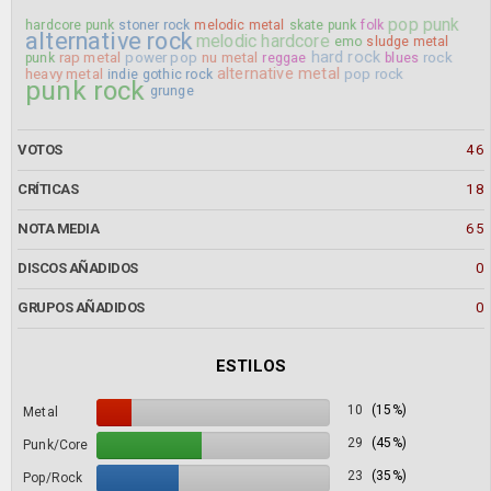
pop punk
hardcore punk
stoner rock
melodic metal
skate punk
folk
alternative rock
melodic hardcore
emo
sludge metal
hard rock
rap metal
power pop
nu metal
rock
punk
reggae
blues
alternative metal
heavy metal
pop rock
indie
gothic rock
punk rock
grunge
VOTOS
46
CRÍTICAS
18
NOTA MEDIA
65
DISCOS AÑADIDOS
0
GRUPOS AÑADIDOS
0
ESTILOS
10
(15%)
Metal
29
(45%)
Punk/Core
23
(35%)
Pop/Rock