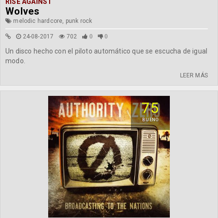
RISE AGAINST
Wolves
melodic hardcore, punk rock
24-08-2017
702
0
0
Un disco hecho con el piloto automático que se escucha de igual
modo.
LEER MÁS
75
BUENO