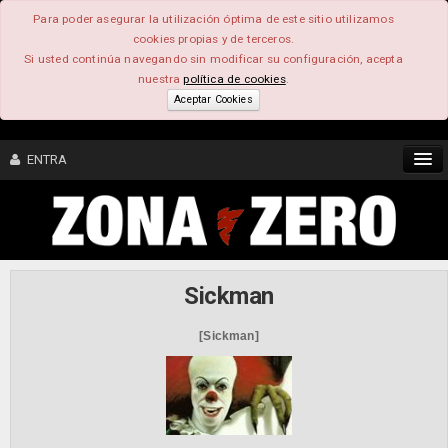
Para poder asegurar la utilización óptima de este sitio utilizamos
cookies propias y de terceros.
Si usted continúa navegando sin modificar su configuración, acepta
nuestra
política de cookies
.
Aceptar Cookies
ENTRA
CONTENIDO
COMUNIDAD
Sickman
FEEEDBACK
[Sickman]
FOROS