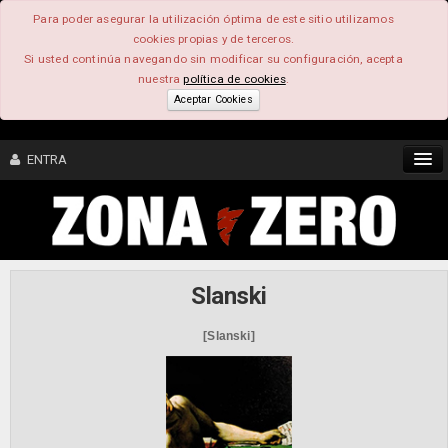
Para poder asegurar la utilización óptima de este sitio utilizamos
cookies propias y de terceros.
Si usted continúa navegando sin modificar su configuración, acepta
nuestra
política de cookies
.
Aceptar Cookies
ENTRA
CONTENIDO
COMUNIDAD
Slanski
FEEEDBACK
[Slanski]
FOROS