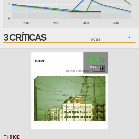
2
1
0
2004
2006
2008
2010
3 CRÍTICAS
100
EXCELENTE
THRICE