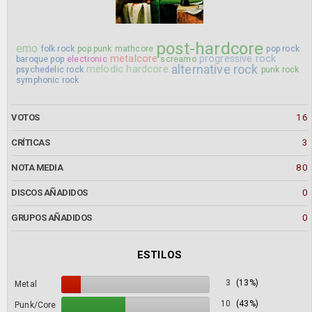
post-hardcore
emo
folk rock
pop punk
mathcore
pop rock
metalcore
progressive rock
baroque pop
electronic
screamo
alternative rock
melodic hardcore
psychedelic rock
punk rock
symphonic rock
VOTOS
16
CRÍTICAS
3
NOTA MEDIA
80
DISCOS AÑADIDOS
0
GRUPOS AÑADIDOS
0
ESTILOS
3
(13%)
Metal
10
(43%)
Punk/Core