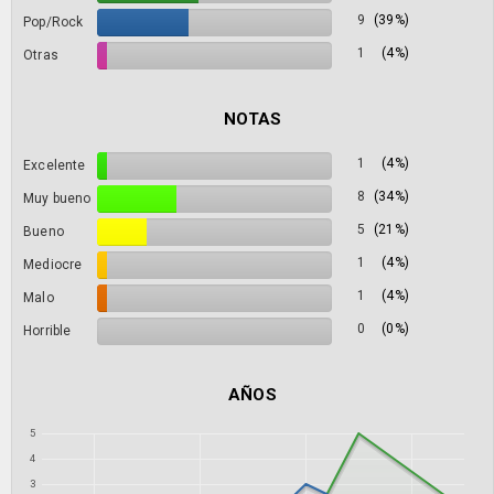
9
(39%)
Pop/Rock
1
(4%)
Otras
NOTAS
1
(4%)
Excelente
8
(34%)
Muy bueno
5
(21%)
Bueno
1
(4%)
Mediocre
1
(4%)
Malo
0
(0%)
Horrible
AÑOS
5
4
3