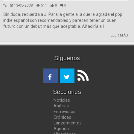
13-05-2008
511
0
0
Sin duda, recuerda a J. Para la gente a la que le agrade el pop
indie español son recomendables y parecen tener un buen
futuro con un debut más que aceptable. Añadiría a l...
LEER MÁS
Síguenos
Secciones
Noticias
Análisis
Entrevistas
Crónicas
Lanzamientos
Agenda