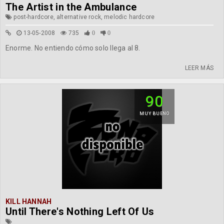
The Artist in the Ambulance
post-hardcore, alternative rock, melodic hardcore
13-05-2008
735
0
0
Enorme. No entiendo cómo solo llega al 8.
LEER MÁS
90
MUY BUENO
KILL HANNAH
Until There's Nothing Left Of Us