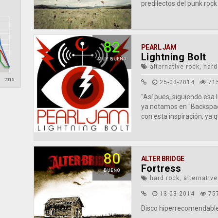
predilectos del punk roc
82
PEARL JAM
Lightning Bolt
MUY BUENO
alternative rock, hard
2015
25-03-2014
71
"Así pues, siguiendo esa
ya notamos en "Backspac
con esta inspiración, ya 
80
ALTER BRIDGE
Fortress
BUENO
hard rock, alternative
13-03-2014
75
Disco hiperrecomendable.