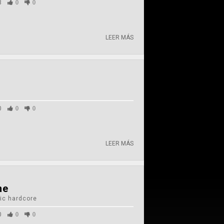
3
0
0
LEER MÁS
0
0
0
LEER MÁS
me
ic hardcore
0
0
0