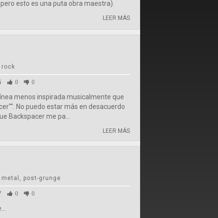
k pero esto es una puta obra maestra).
LEER MÁS
 rock
5
0
0
 línea menos inspirada musicalmente que
er"". No puedo estar más en desacuerdo
que Backspacer me pa...
LEER MÁS
 metal, post-grunge
7
0
0
..