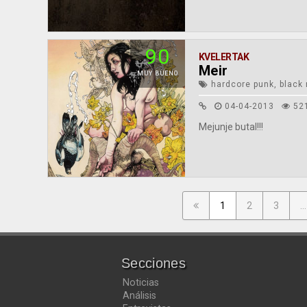
90
KVELERTAK
Meir
MUY BUENO
hardcore punk, black 
04-04-2013
52
Mejunje butal!!!
1
2
3
...
Secciones
Noticias
Análisis