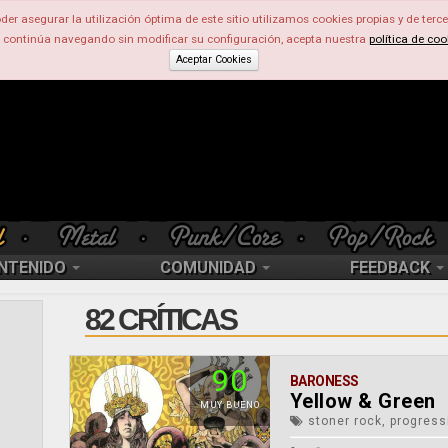
der asegurar la utilización óptima de este sitio utilizamos cookies propias y de terce
d continúa navegando sin modificar su configuración, acepta nuestra
política de coo
Aceptar Cookies
NTENIDO
COMUNIDAD
FEEDBACK
82 CRÍTICAS
90
BARONESS
Yellow & Green
MUY BUENO
stoner rock, progressi