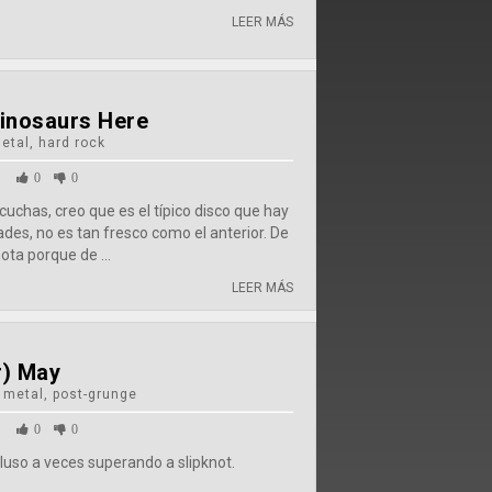
LEER MÁS
Dinosaurs Here
etal, hard rock
1
0
0
uchas, creo que es el típico disco que hay
des, no es tan fresco como el anterior. De
ota porque de ...
LEER MÁS
) May
 metal, post-grunge
1
0
0
cluso a veces superando a slipknot.