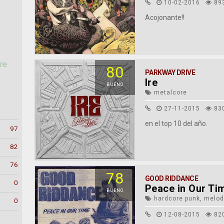
10-02-2016
89
Acojonante!!
re
80
PARKWAY DRIVE
Ire
BUENO
metalcore
27-11-2015
83
en el top 10 del año.
97
82
76
78
GOOD RIDDANCE
0
Peace in Our Ti
BUENO
hardcore punk, melod
0
12-08-2015
82