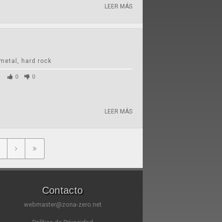
LEER MÁS
metal, hard rock
1
0
0
LEER MÁS
Contacto
webmaster@zona-zero.net