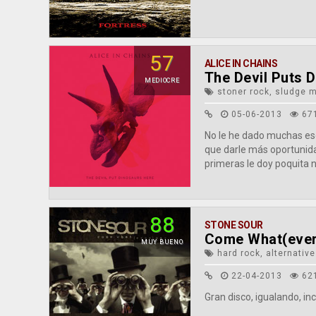
57
ALICE IN CHAINS
The Devil Puts 
MEDIOCRE
stoner rock, sludge m
05-06-2013
67
No le he dado muchas esc
que darle más oportunida
primeras le doy poquita n
88
STONE SOUR
Come What(ever
MUY BUENO
hard rock, alternative
22-04-2013
62
Gran disco, igualando, in