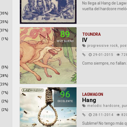
No llega al Hang de Lagw
vuelta del hardcore melód
(35%)
(25%)
(37%)
89
TOUNDRA
IV
(1%)
MUY BUENO
progressive rock, pos
29-01-2015
72
Como siempre, no fallan.
(5%)
(28%)
(23%)
96
(7%)
LAGWAGON
Hang
(2%)
EXCELENTE
melodic hardcore, pun
(2%)
28-11-2014
82
Sublime! No tengo más qu