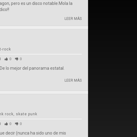
agon, pero es un disco notable.Mola la
ico!!
LEER MÁS
t-rock
8
0
0
De lo mejor del panorama estatal.
LEER MÁS
k rock, skate punk
0
0
0
e decir (nunca ha sido uno de mis