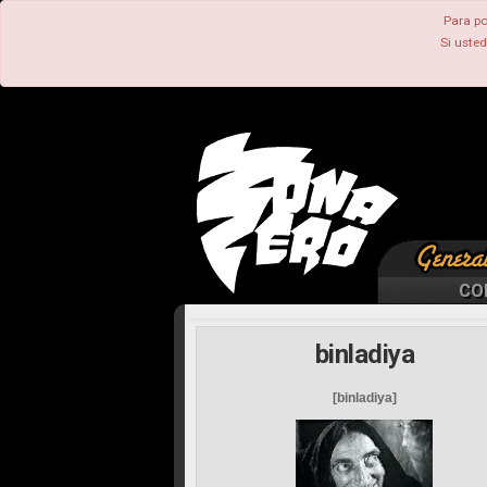
Para po
Si uste
CO
binladiya
[binladiya]