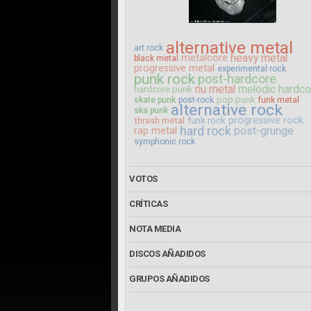
alternative metal
art rock
metalcore
heavy metal
black metal
progressive metal
experimental rock
punk rock
post-hardcore
nu metal
melodic hardco
hardcore punk
pop punk
skate punk
post-rock
funk metal
alternative rock
ska punk
progressive rock
thrash metal
funk rock
hard rock
rap metal
post-grunge
symphonic rock
VOTOS
CRÍTICAS
NOTA MEDIA
DISCOS AÑADIDOS
GRUPOS AÑADIDOS