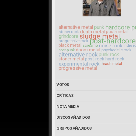
hardcore p
alternative metal
punk
death metal
post-metal
stoner rock
sludge metal
grindcore
post-hardcore
progressive rock
noise rock
black metal
indie r
screamo
doom metal
psychedelic rock
post-punk
alternative rock
punk rock
stoner metal
post-rock
hard rock
experimental rock
thrash metal
progressive metal
VOTOS
CRÍTICAS
NOTA MEDIA
DISCOS AÑADIDOS
GRUPOS AÑADIDOS