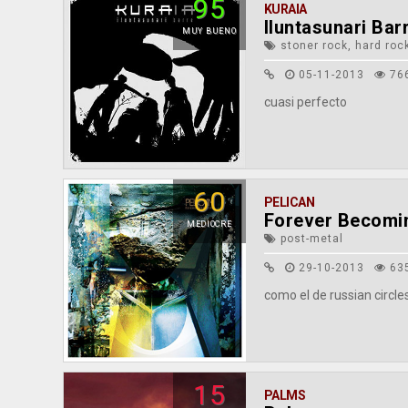
95
KURAIA
Iluntasunari Bar
MUY BUENO
stoner rock, hard roc
05-11-2013
76
cuasi perfecto
60
PELICAN
Forever Becomi
MEDIOCRE
post-metal
29-10-2013
63
como el de russian circl
15
PALMS