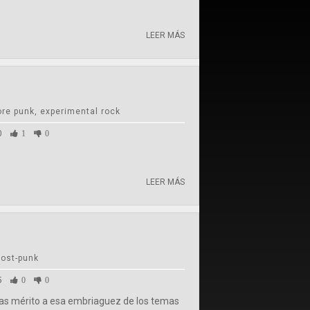
LEER MÁS
re punk, experimental rock
0
1
0
LEER MÁS
post-punk
5
0
0
mas mérito a esa embriaguez de los temas