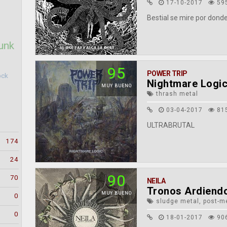
17-10-2017
59
Bestial se mire por donde
unk
95
POWER TRIP
ock
Nightmare Logi
MUY BUENO
thrash metal
03-04-2017
81
ULTRABRUTAL
174
24
90
70
NEILA
Tronos Ardiend
MUY BUENO
0
sludge metal, post-m
0
18-01-2017
90