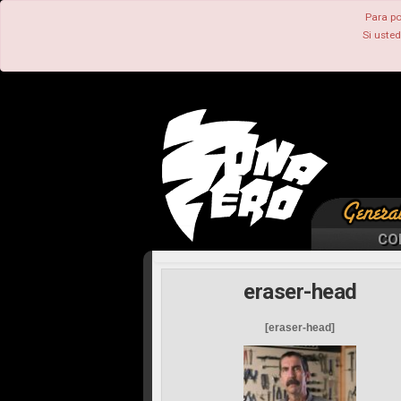
Para po
Si uste
CO
eraser-head
[eraser-head]