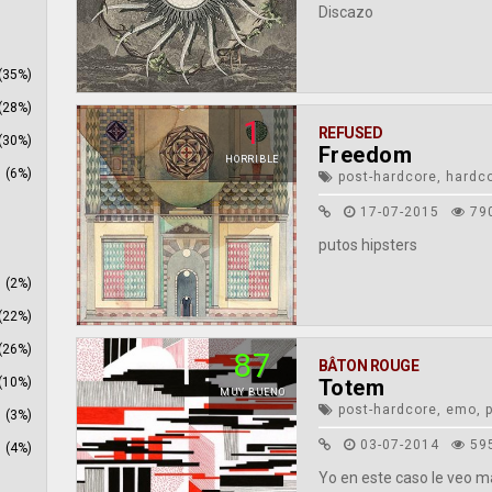
Discazo
(35%)
(28%)
1
REFUSED
(30%)
Freedom
HORRIBLE
(6%)
post-hardcore, hardco
17-07-2015
79
putos hipsters
(2%)
(22%)
(26%)
87
BÂTON ROUGE
Totem
(10%)
MUY BUENO
post-hardcore, emo, 
(3%)
03-07-2014
59
(4%)
Yo en este caso le veo 