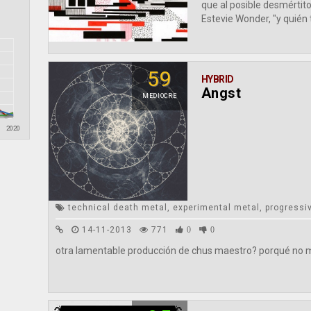
que al posible desmértito
Estevie Wonder, "y quién te
59
HYBRID
Angst
MEDIOCRE
2020
technical death metal, experimental metal, progressi
14-11-2013
771
0
0
otra lamentable producción de chus maestro? porqué no 