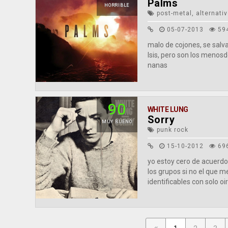
Palms
HORRIBLE
post-metal, alternati
05-07-2013
59
malo de cojones, se salva
Isis, pero son los menos
nanas
90
WHITE LUNG
Sorry
MUY BUENO
punk rock
15-10-2012
69
yo estoy cero de acuerdo
los grupos si no el que 
identificables con solo oir