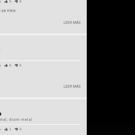
5
0
0
 se mire.
LEER MÁS
c
5
0
0
LEER MÁS
o
etal, doom metal
6
1
0