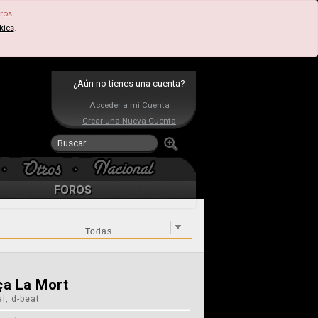
ros.
kies
.
¿Aún no tienes una cuenta?
Acceder a mi Cuenta
Crear una Nueva Cuenta
FOROS
ça La Mort
l, d-beat