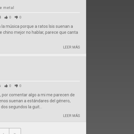
ve metal
4
0
0
 la música porque a ratos Isis suenan a
de chino mejor no hablar, parece que canta
LEER MÁS
6
0
0
, por comentar algo a mi me parecen de
menos suenan a estándares del género,
 dos segundos la guit...
LEER MÁS