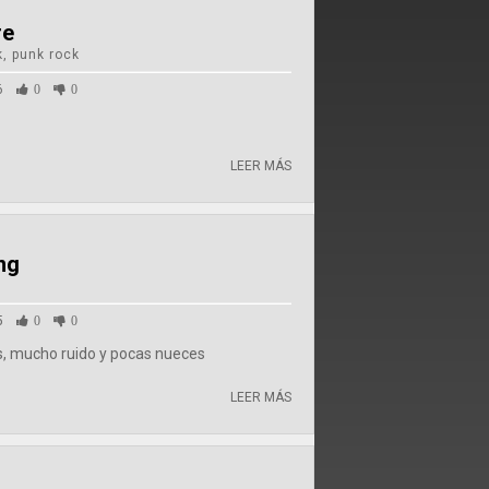
re
k, punk rock
6
0
0
LEER MÁS
ng
5
0
0
es, mucho ruido y pocas nueces
LEER MÁS