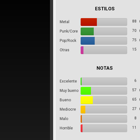
ESTILOS
88
Metal
70
Punk/Core
75
Pop/Rock
15
Otras
NOTAS
6
Excelente
57
Muy bueno
65
Bueno
27
Mediocre
8
Malo
11
Horrible