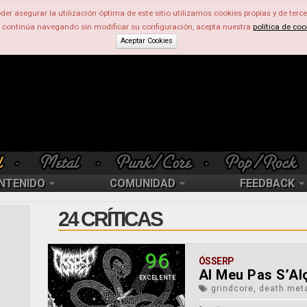
der asegurar la utilización óptima de este sitio utilizamos cookies propias y de terce
d continúa navegando sin modificar su configuración, acepta nuestra
política de coo
Aceptar Cookies
NTENIDO
COMUNIDAD
FEEDBACK
24 CRÍTICAS
96
ÓSSERP
Al Meu Pas S’Al
EXCELENTE
grindcore, death meta