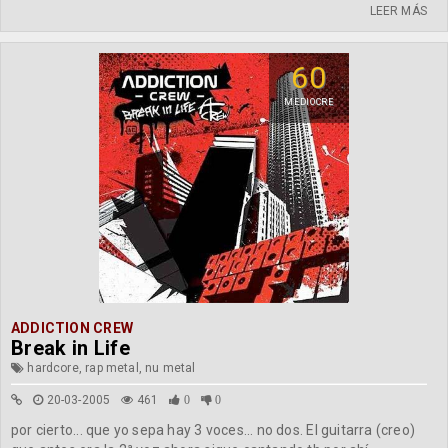
LEER MÁS
60
MEDIOCRE
ADDICTION CREW
Break in Life
hardcore, rap metal, nu metal
20-03-2005
461
0
0
por cierto... que yo sepa hay 3 voces... no dos. El guitarra (creo)