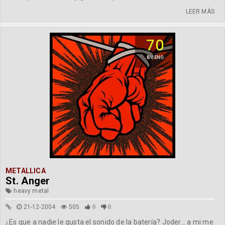
LEER MÁS
70
BUENO
METALLICA
St. Anger
heavy metal
21-12-2004
505
0
0
¿Es que a nadie le gusta el sonido de la batería? Joder... a mi me