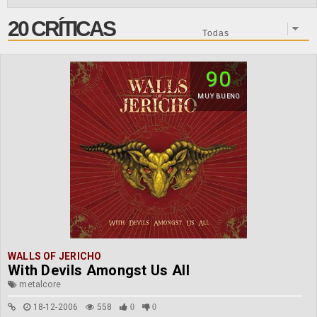
20 CRÍTICAS
90
MUY BUENO
WALLS OF JERICHO
With Devils Amongst Us All
metalcore
18-12-2006
558
0
0