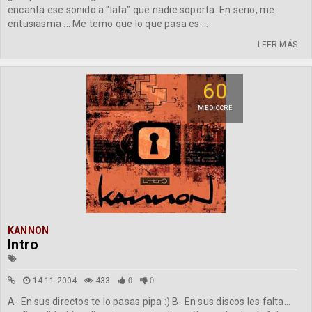
encanta ese sonido a "lata" que nadie soporta. En serio, me
entusiasma ... Me temo que lo que pasa es ...
LEER MÁS
60
MEDIOCRE
KANNON
Intro
14-11-2004
433
0
0
A- En sus directos te lo pasas pipa :) B- En sus discos les falta...