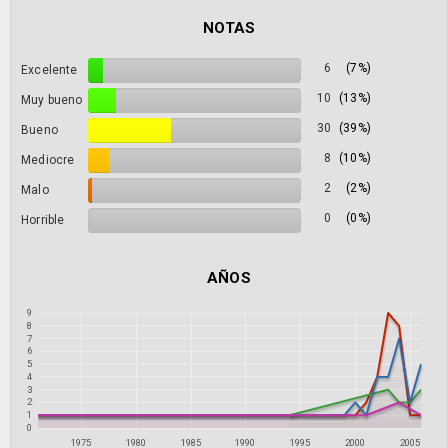
NOTAS
6
(7%)
Excelente
10
(13%)
Muy bueno
30
(39%)
Bueno
8
(10%)
Mediocre
2
(2%)
Malo
0
(0%)
Horrible
AÑOS
9
8
7
6
5
4
3
2
1
0
1975
1980
1985
1990
1995
2000
2005