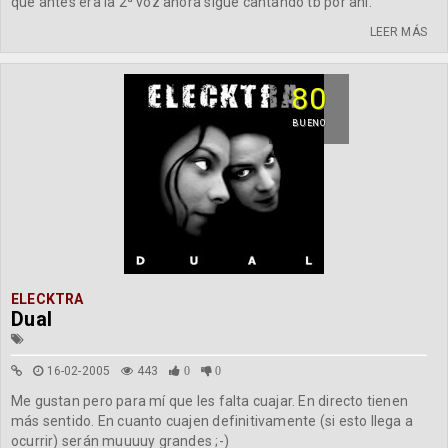
que antes era la 2ª voz ahora sigue cantando tb por ahí.
LEER MÁS
80
BUENO
ELECKTRA
Dual
16-02-2005
443
0
0
Me gustan pero para mí que les falta cuajar. En directo tienen
más sentido. En cuanto cuajen definitivamente (si esto llega a
ocurrir) serán muuuuy grandes ;-)