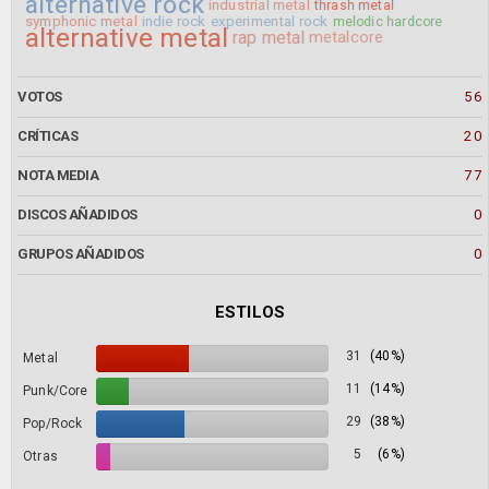
alternative rock
industrial metal
thrash metal
symphonic metal
indie rock
experimental rock
melodic hardcore
alternative metal
rap metal
metalcore
VOTOS
56
CRÍTICAS
20
NOTA MEDIA
77
DISCOS AÑADIDOS
0
GRUPOS AÑADIDOS
0
ESTILOS
31
(40%)
Metal
11
(14%)
Punk/Core
29
(38%)
Pop/Rock
5
(6%)
Otras