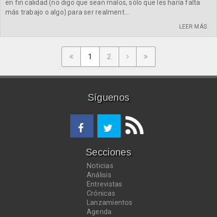
en fin calidad (no digo que sean malos, sólo que les haría falta
más trabajo o algo) para ser realment...
LEER MÁS
1
2
Síguenos
Secciones
Noticias
Análisis
Entrevistas
Crónicas
Lanzamientos
Agenda