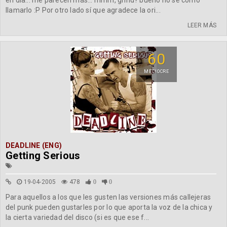
en día... me parecen más... mmm, grind? bueno no sé como
llamarlo :P Por otro lado sí que agradece la ori...
LEER MÁS
60
MEDIOCRE
DEADLINE (ENG)
Getting Serious
19-04-2005
478
0
0
Para aquellos a los que les gusten las versiones más callejeras
del punk pueden gustarles por lo que aporta la voz de la chica y
la cierta variedad del disco (si es que ese f...