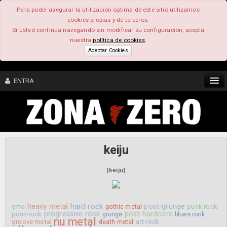
Para poder asegurar la utilización óptima de este sitio utilizamos
cookies propias y de terceros.
Si usted continúa navegando sin modificar su configuración, acepta
nuestra
política de cookies
.
Aceptar Cookies
ENTRA
CONTENIDO
COMUNIDAD
keiju
FEEEDBACK
[keiju]
FOROS
heavy metal
hard rock
post-grunge
emo
punk rock
gothic metal
progressive rock
post-hardcore
post-rock
grunge
blues rock
nu metal
groove metal
art rock
death metal