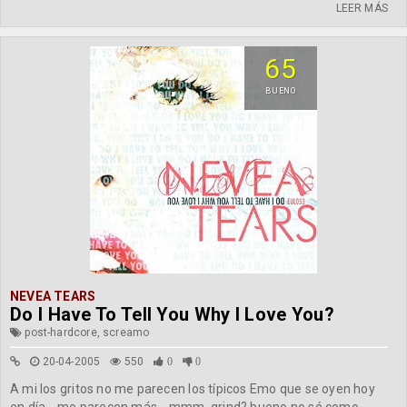
LEER MÁS
65
BUENO
NEVEA TEARS
Do I Have To Tell You Why I Love You?
post-hardcore, screamo
20-04-2005
550
0
0
A mi los gritos no me parecen los típicos Emo que se oyen hoy