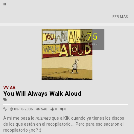
!!!
LEER MÁS
75
BUENO
VV.AA.
You Will Always Walk Aloud
03-10-2006
540
0
0
A mi me pasa lo
mismito
que a KIK, cuando ya tienes los discos
de los que están en el recopilatorio.... Pero para eso sacaron el
recopilatorio ¿no? :)