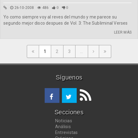
26-10-2008
486
0
0
Yo como siempre voy al reves del mundo y me parece su
segundo mejor disco despues de Vol. 3: The Subliminal Verses
LEER MÁS
1
2
3
...
Síguenos
Secciones
Noticias
Análisis
Entrevistas