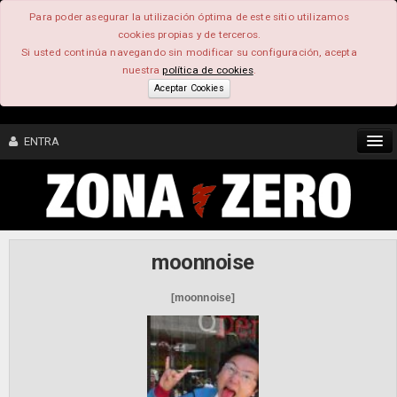
Para poder asegurar la utilización óptima de este sitio utilizamos
cookies propias y de terceros.
Si usted continúa navegando sin modificar su configuración, acepta
nuestra
política de cookies
.
Aceptar Cookies
ENTRA
CONTENIDO
COMUNIDAD
moonnoise
FEEEDBACK
[moonnoise]
FOROS