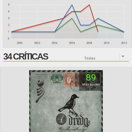
5
4
3
2
1
0
2000
2002
2004
2006
2008
2010
2012
34 CRÍTICAS
89
MUY BUENO