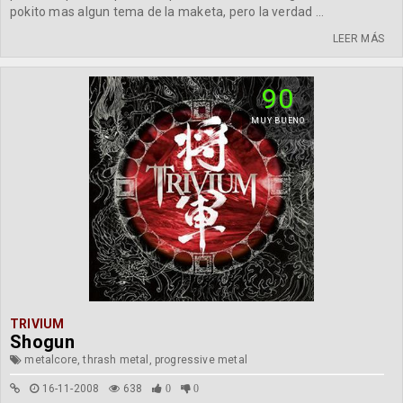
pokito mas algun tema de la maketa, pero la verdad ...
LEER MÁS
90
MUY BUENO
TRIVIUM
Shogun
metalcore, thrash metal, progressive metal
16-11-2008
638
0
0