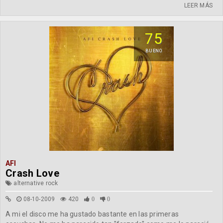
LEER MÁS
75
BUENO
AFI
Crash Love
alternative rock
08-10-2009
420
0
0
A mi el disco me ha gustado bastante en las primeras