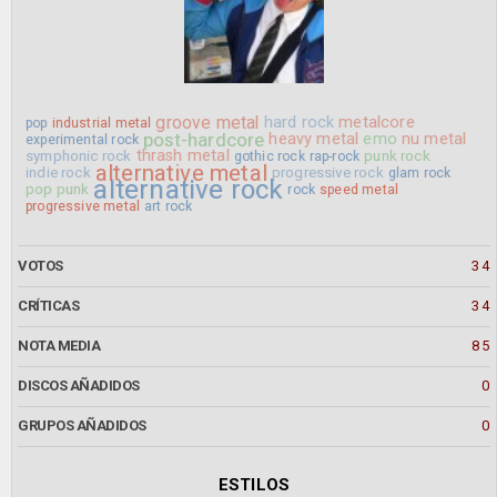
groove metal
hard rock
metalcore
pop
industrial metal
post-hardcore
heavy metal
emo
nu metal
experimental rock
thrash metal
symphonic rock
punk rock
gothic rock
rap-rock
alternative metal
indie rock
progressive rock
glam rock
alternative rock
pop punk
rock
speed metal
progressive metal
art rock
VOTOS
34
CRÍTICAS
34
NOTA MEDIA
85
DISCOS AÑADIDOS
0
GRUPOS AÑADIDOS
0
ESTILOS