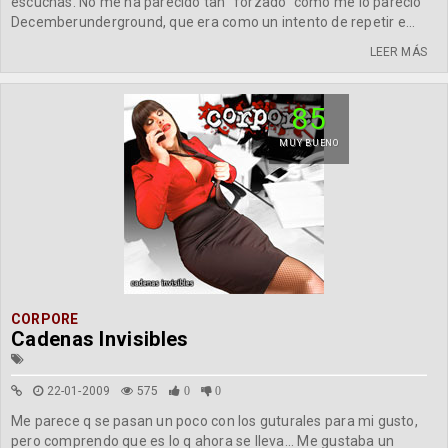
escuchas. No me ha parecido tan "forzado" como me lo pareció
Decemberunderground, que era como un intento de repetir e...
LEER MÁS
85
MUY BUENO
CORPORE
Cadenas Invisibles
22-01-2009
575
0
0
Me parece q se pasan un poco con los guturales para mi gusto,
pero comprendo que es lo q ahora se lleva... Me gustaba un