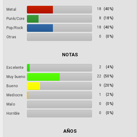
18
(40%)
Metal
8
(18%)
Punk/Core
18
(40%)
Pop/Rock
0
(0%)
Otras
NOTAS
2
(4%)
Excelente
22
(50%)
Muy bueno
9
(20%)
Bueno
1
(2%)
Mediocre
0
(0%)
Malo
0
(0%)
Horrible
AÑOS