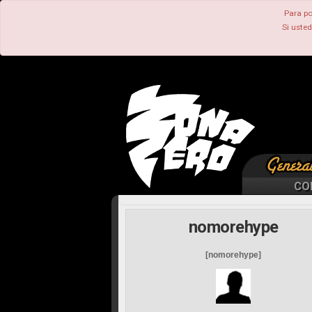
Para po
Si uste
CO
nomorehype
[nomorehype]