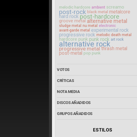
screamo
melodic hardcore
ambient
post-rock
metalcore
black metal
post-hardcore
hard rock
alternative metal
groove metal
sludge metal
nu metal
electronic
experimental rock
avant-garde metal
progressive rock
melodic death metal
hardcore punk
punk rock
art rock
alternative rock
progressive metal
thrash metal
post-metal
pop punk
VOTOS
CRÍTICAS
NOTA MEDIA
DISCOS AÑADIDOS
GRUPOS AÑADIDOS
ESTILOS