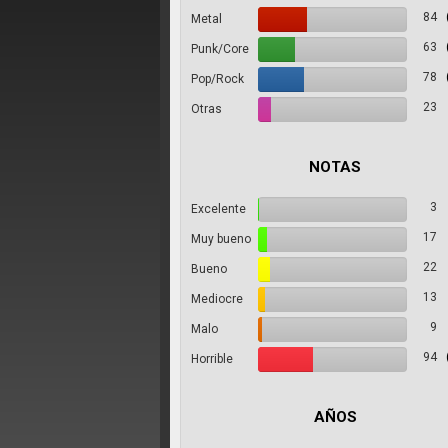
84
Metal
63
Punk/Core
78
Pop/Rock
23
Otras
NOTAS
3
Excelente
17
Muy bueno
22
Bueno
13
Mediocre
9
Malo
94
Horrible
AÑOS