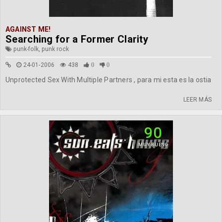
AGAINST ME!
Searching for a Former Clarity
punk-folk, punk rock
24-01-2006
438
0
0
Unprotected Sex With Multiple Partners , para mi esta es la ostia
LEER MÁS
90
MUY BUENO