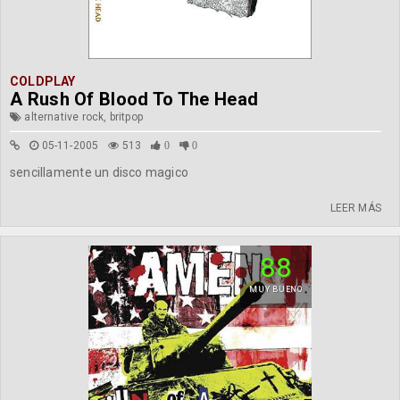
COLDPLAY
A Rush Of Blood To The Head
alternative rock, britpop
05-11-2005
513
0
0
sencillamente un disco magico
LEER MÁS
88
MUY BUENO