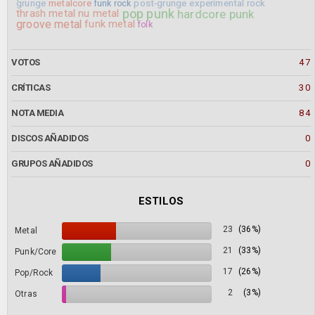
grunge
metalcore
post-grunge
experimental rock
funk rock
pop punk
hardcore punk
thrash metal
nu metal
groove metal
funk metal
folk
VOTOS
47
CRÍTICAS
30
NOTA MEDIA
84
DISCOS AÑADIDOS
0
GRUPOS AÑADIDOS
0
ESTILOS
23
(36%)
Metal
21
(33%)
Punk/Core
17
(26%)
Pop/Rock
2
(3%)
Otras