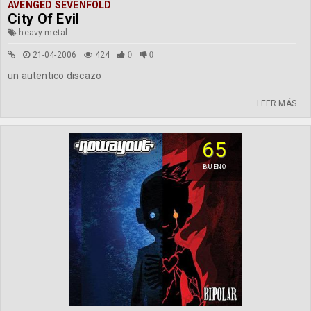
AVENGED SEVENFOLD
City Of Evil
heavy metal
21-04-2006
424
0
0
un autentico discazo
LEER MÁS
65
BUENO