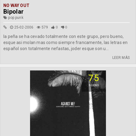
NO WAY OUT
Bipolar
pop punk
25-02-2006
579
0
0
la peña se ha cevado totalmente con este grupo, pero bueno,
esque asi molan mas como siempre francamente, las letras en
español son totalmente nefastas, joder esque son u...
LEER MÁS
75
BUENO