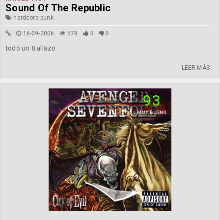
Sound Of The Republic
hardcore punk
16-09-2006
578
0
0
todo un trallazo
LEER MÁS
93
MUY BUENO