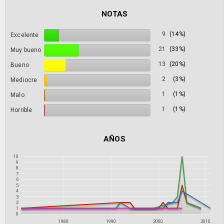
NOTAS
9
(14%)
Excelente
21
(33%)
Muy bueno
13
(20%)
Bueno
2
(3%)
Mediocre
1
(1%)
Malo
1
(1%)
Horrible
AÑOS
10
9
8
7
6
5
4
3
2
1
0
1980
1990
2000
2010