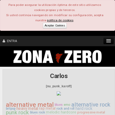
Para poder asegurar la utilización óptima de este sitio utilizamos
cookies propias y de terceros.
Si usted continúa navegando sin modificar su configuración, acepta
nuestra
política de cookies
.
Aceptar Cookies
ENTRA
CONTENIDO
COMUNIDAD
Carlos
FEEEDBACK
[nu_punk_karoff]
FOROS
alternative metal
alternative rock
blues
emo
heavy metal
rap metal
hard rock
britpop
rock and roll
punk rock
melodic hardcore
progressive metal
blues rock