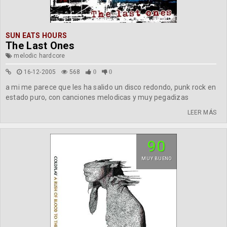
SUN EATS HOURS
The Last Ones
melodic hardcore
16-12-2005
568
0
0
a mi me parece que les ha salido un disco redondo, punk rock en
estado puro, con canciones melodicas y muy pegadizas
LEER MÁS
90
MUY BUENO