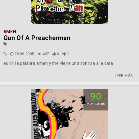
AMEN
Gun Of A Preacherman
28-09-2005
487
0
0
es oir la palabra amen y me viene una sonrisa a la cara
LEER MÁS
90
MUY BUENO