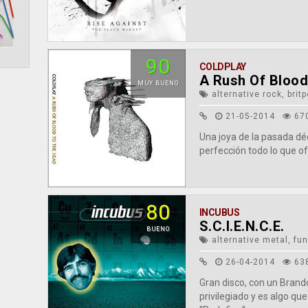
90
COLDPLAY
A Rush Of Blood
MUY BUENO
alternative rock, brit
21-05-2014
67
Una joya de la pasada déc
perfección todo lo que o
80
INCUBUS
S.C.I.E.N.C.E.
BUENO
alternative metal, fun
26-04-2014
63
Gran disco, con un Bran
privilegiado y es algo qu