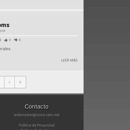
oms
ore
4
0
0
erales.
LEER MÁS
Contacto
webmaster@zona-zero.net
Política de Privacidad