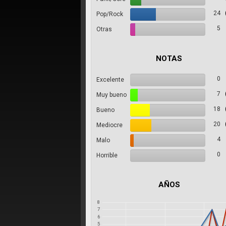
24
Pop/Rock
5
Otras
NOTAS
0
Excelente
7
Muy bueno
18
Bueno
20
Mediocre
4
Malo
0
Horrible
AÑOS
8
7
6
5