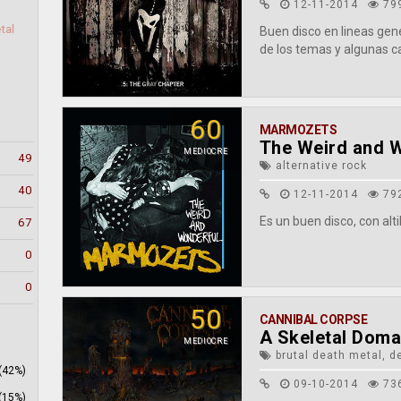
12-11-2014
79
tal
Buen disco en lineas gene
de los temas y algunas c
60
MARMOZETS
The Weird and 
MEDIOCRE
49
alternative rock
40
12-11-2014
79
Es un buen disco, con alti
67
0
0
50
CANNIBAL CORPSE
A Skeletal Doma
MEDIOCRE
brutal death metal, d
(42%)
09-10-2014
73
(15%)