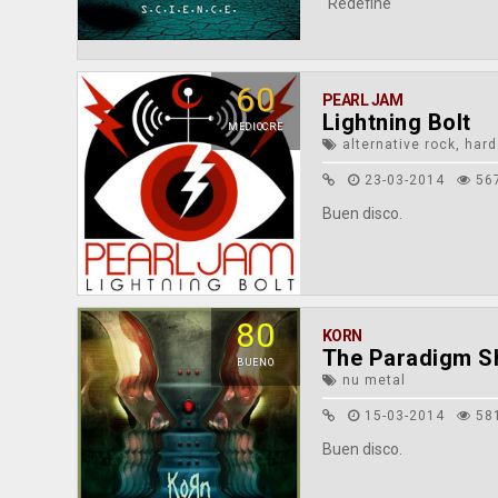
"Redefine"
60
PEARL JAM
Lightning Bolt
MEDIOCRE
alternative rock, hard
23-03-2014
56
Buen disco.
80
KORN
The Paradigm Sh
BUENO
nu metal
15-03-2014
58
Buen disco.