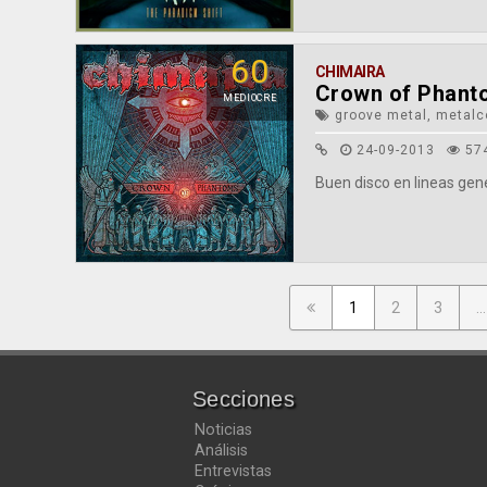
60
CHIMAIRA
Crown of Phant
MEDIOCRE
groove metal, metalc
24-09-2013
57
Buen disco en lineas gen
1
2
3
...
Secciones
Noticias
Análisis
Entrevistas