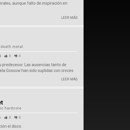
rales, aunque falto de inspiración en
LEER MÁS
 death metal
4
0
0
 predecesor. Las ausencias tanto de
la Gossow han sido suplidas con creces.
LEER MÁS
et
ic hardcore
6
0
0
ión el disco.