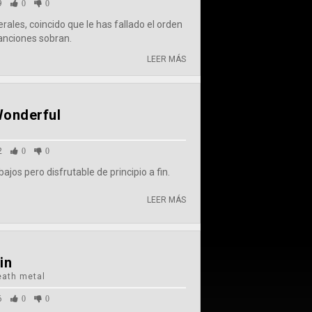
9
0
0
rales, coincido que le has fallado el orden
anciones sobran.
LEER MÁS
Wonderful
2
0
0
bajos pero disfrutable de principio a fin.
LEER MÁS
in
eath metal
6
0
0