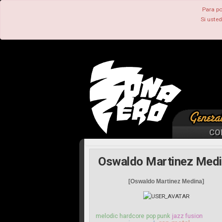
Para po
Si uste
CO
Oswaldo Martinez Med
[Oswaldo Martinez Medina]
melodic hardcore
pop punk
jazz fusion