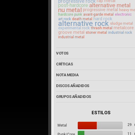
progressive rock
rap metal
alternative metal
post-hardcore
nu metal
progressive metal
heavy me
hardcore punk
avant-garde metal
electronic
hard rock
art rock
death metal
alternative rock
sludge metal
metalcore
experimental rock
thrash metal
groove metal
stoner metal
industrial rock
industrial metal
VOTOS
CRÍTICAS
NOTA MEDIA
DISCOS AÑADIDOS
GRUPOS AÑADIDOS
ESTILOS
29
Metal
11
Punk/Core