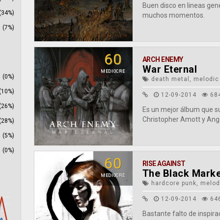
Buen disco en lineas gene
(34%)
muchos momentos.
(7%)
60
ARCH ENEMY
War Eternal
MEDIOCRE
(0%)
death metal, melodic
(10%)
12-09-2014
68
(26%)
Es un mejor álbum que su
Christopher Amott y Ange
(28%)
(5%)
(0%)
60
RISE AGAINST
The Black Mark
MEDIOCRE
hardcore punk, melod
12-09-2014
64
Bastante falto de inspirac