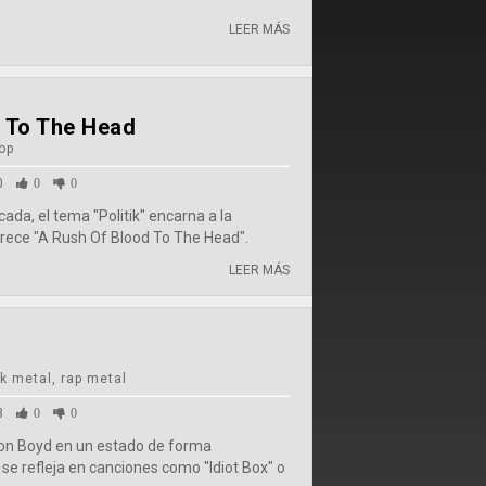
LEER MÁS
 To The Head
pop
0
0
0
ada, el tema "Politik" encarna a la
frece "A Rush Of Blood To The Head".
LEER MÁS
k metal, rap metal
8
0
0
don Boyd en un estado de forma
e se refleja en canciones como "Idiot Box" o