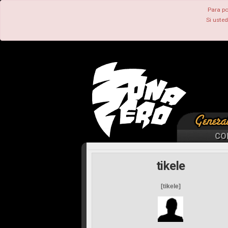
Para po
Si uste
CO
tikele
[tikele]