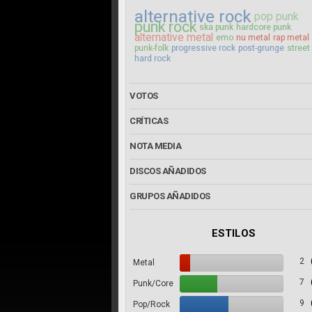
alternative rock
pop punk
punk rock
ska punk
hardcore punk
alternative metal
emo
nu metal
rap metal
punk-folk
progressive rock
post-grunge
street
hard rock
VOTOS
CRÍTICAS
NOTA MEDIA
DISCOS AÑADIDOS
GRUPOS AÑADIDOS
ESTILOS
2
Metal
7
Punk/Core
9
Pop/Rock