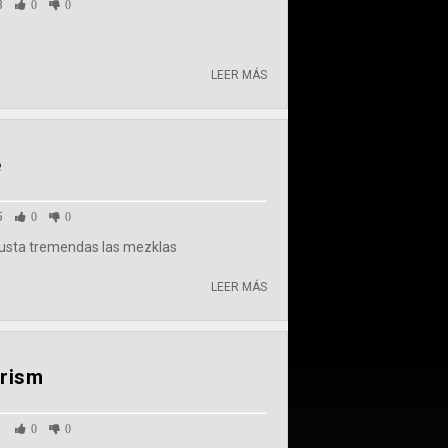
8
0
0
LEER MÁS
e
5
0
0
gusta tremendas las mezklas
LEER MÁS
orism
1
0
0