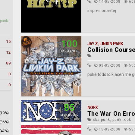
14-05-2008
60
impresionante¡
 punk
100
15
JAY Z
,
LINKIN PARK
Collision Cours
EXCELENTE
12
89
03-05-2008
56
0
poke todo lo k acen me 
0
85
NOFX
The War On Err
(10%)
MUY BUENO
ska punk, punk rock
(36%)
15-03-2008
58
(47%)