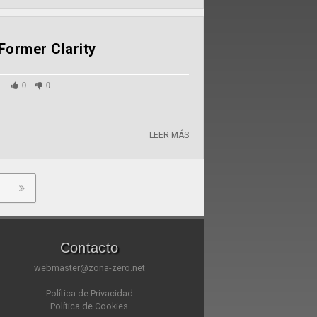
Former Clarity
1
0
0
LEER MÁS
Contacto
webmaster@zona-zero.net
Política de Privacidad
Política de Cookies