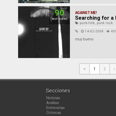
90
AGAINST ME!
Searching for a 
MUY BUENO
punk-folk, punk rock
14-02-2008
43
muy bueno
1
2
Secciones
Noticias
Análisis
Entrevistas
Crónicas