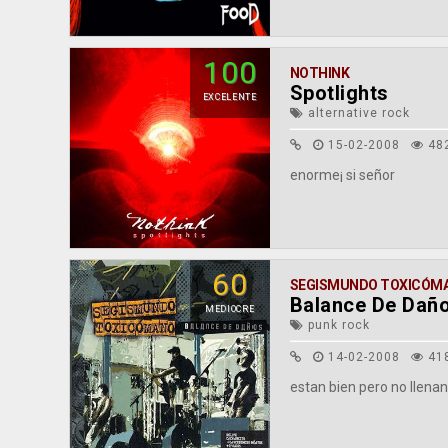
100
NOTHINK
Spotlights
EXCELENTE
alternative rock
15-02-2008
48
enorme¡ si señor
60
SEGISMUNDO TOXICÓM
Balance De Dañ
MEDIOCRE
punk rock
14-02-2008
41
estan bien pero no llena