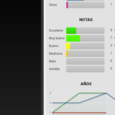
1
Otras
NOTAS
5
Excelente
7
Muy bueno
2
Bueno
1
Mediocre
0
Malo
0
Horrible
AÑOS
3
2
1