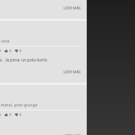
LEER MÁS
 rock
9
0
0
... la pena: un poko korto
LEER MÁS
 metal, post-grunge
3
0
0