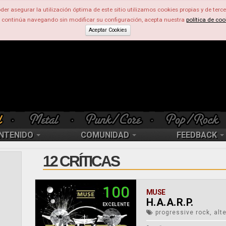
der asegurar la utilización óptima de este sitio utilizamos cookies propias y de terce
d continúa navegando sin modificar su configuración, acepta nuestra
política de coo
Aceptar Cookies
NTENIDO
COMUNIDAD
FEEDBACK
12 CRÍTICAS
100
MUSE
H.A.A.R.P.
EXCELENTE
progressive rock, alte