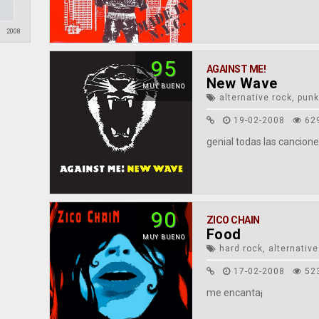
2008
95
AGAINST ME!
New Wave
MUY BUENO
alternative rock, punk
19-02-2008
62
genial todas las canciones
90
ZICO CHAIN
Food
MUY BUENO
hard rock, alternative
17-02-2008
52
me encanta¡