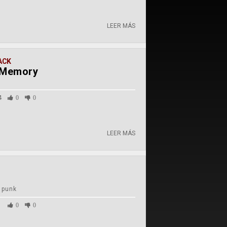
LEER MÁS
ACK
 Memory
4
0
0
LEER MÁS
 punk
1
0
0
s