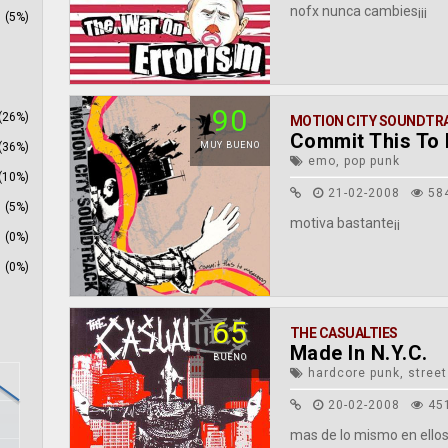
nofx nunca cambies¡¡¡
(5%)
90
(26%)
MOTION CITY SOUNDTR
Commit This To
(36%)
MUY BUENO
emo, pop punk
(10%)
21-02-2008
58
(5%)
motiva bastante¡¡
(0%)
(0%)
65
THE CASUALTIES
Made In N.Y.C.
BUENO
hardcore punk, street
20-02-2008
45
mas de lo mismo en ello