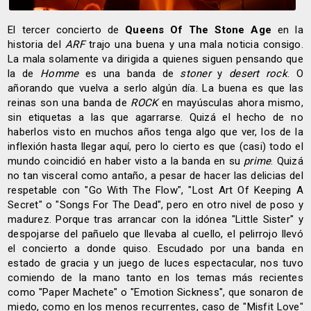
El tercer concierto de
Queens Of The Stone Age
en la
historia del
ARF
trajo una buena y una mala noticia consigo.
La mala solamente va dirigida a quienes siguen pensando que
la de
Homme
es una banda de
stoner
y
desert rock
. O
añorando que vuelva a serlo algún día. La buena es que las
reinas son una banda de
ROCK
en mayúsculas ahora mismo,
sin etiquetas a las que agarrarse. Quizá el hecho de no
haberlos visto en muchos años tenga algo que ver, los de la
inflexión hasta llegar aquí, pero lo cierto es que (casi) todo el
mundo coincidió en haber visto a la banda en su
prime
. Quizá
no tan visceral como antaño, a pesar de hacer las delicias del
respetable con "Go With The Flow", "Lost Art Of Keeping A
Secret" o "Songs For The Dead", pero en otro nivel de poso y
madurez. Porque tras arrancar con la idónea "Little Sister" y
despojarse del pañuelo que llevaba al cuello, el pelirrojo llevó
el concierto a donde quiso. Escudado por una banda en
estado de gracia y un juego de luces espectacular, nos tuvo
comiendo de la mano tanto en los temas más recientes
como "Paper Machete" o "Emotion Sickness", que sonaron de
miedo, como en los menos recurrentes, caso de "Misfit Love"