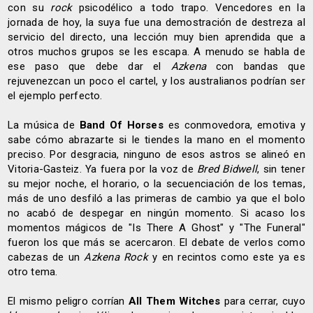
con su
rock
psicodélico a todo trapo. Vencedores en la
jornada de hoy, la suya fue una demostración de destreza al
servicio del directo, una lección muy bien aprendida que a
otros muchos grupos se les escapa. A menudo se habla de
ese paso que debe dar el
Azkena
con bandas que
rejuvenezcan un poco el cartel, y los australianos podrían ser
el ejemplo perfecto.
La música de
Band Of Horses
es conmovedora, emotiva y
sabe cómo abrazarte si le tiendes la mano en el momento
preciso. Por desgracia, ninguno de esos astros se alineó en
Vitoria-Gasteiz. Ya fuera por la voz de
Bred Bidwell
, sin tener
su mejor noche, el horario, o la secuenciación de los temas,
más de uno desfiló a las primeras de cambio ya que el bolo
no acabó de despegar en ningún momento. Si acaso los
momentos mágicos de "Is There A Ghost" y "The Funeral"
fueron los que más se acercaron. El debate de verlos como
cabezas de un
Azkena Rock
y en recintos como este ya es
otro tema.
El mismo peligro corrían
All Them Witches
para cerrar, cuyo