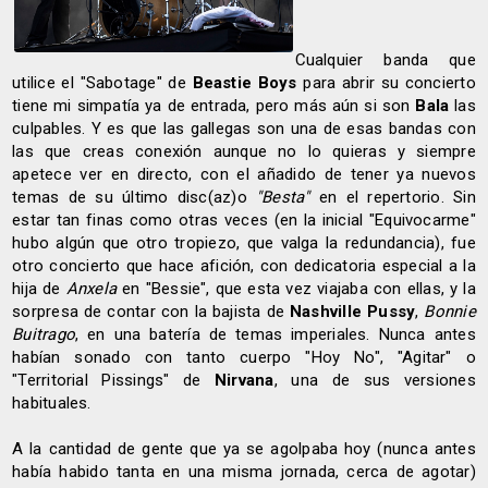
Cualquier banda que
utilice el "Sabotage" de
Beastie Boys
para abrir su concierto
tiene mi simpatía ya de entrada, pero más aún si son
Bala
las
culpables. Y es que las gallegas son una de esas bandas con
las que creas conexión aunque no lo quieras y siempre
apetece ver en directo, con el añadido de tener ya nuevos
temas de su último disc(az)o
"Besta"
en el repertorio. Sin
estar tan finas como otras veces (en la inicial "Equivocarme"
hubo algún que otro tropiezo, que valga la redundancia), fue
otro concierto que hace afición, con dedicatoria especial a la
hija de
Anxela
en "Bessie", que esta vez viajaba con ellas, y la
sorpresa de contar con la bajista de
Nashville Pussy
,
Bonnie
Buitrago
, en una batería de temas imperiales. Nunca antes
habían sonado con tanto cuerpo "Hoy No", "Agitar" o
"Territorial Pissings" de
Nirvana
, una de sus versiones
habituales.
A la cantidad de gente que ya se agolpaba hoy (nunca antes
había habido tanta en una misma jornada, cerca de agotar)