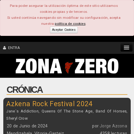
Para poder asegurar la utilización óptima de este sitio utilizamos
cookies propias y de terceros.
Si usted continúa navegando sin modificar su configuración, acepta
nuestra
política de cookies
.
Aceptar Cookies
ENTRA
CONTENIDO
COMUNIDAD
CRÓNICA
FEEEDBACK
Azkena Rock Festival 2024
FOROS
Jane´s Addiction, Queens Of The Stone Age, Band Of Horses,
Sheryl Crow
20 de Junio de 2024
por
Jorge Azcona
Mendizabala, Vitoria-Gasteiz
4358 lecturas