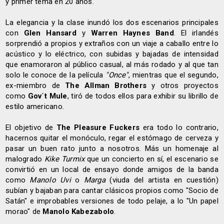
y primer tema en 20 años.
La elegancia y la clase inundó los dos escenarios principales
con
Glen Hansard
y
Warren Haynes Band
. El irlandés
sorprendió a propios y extraños con un viaje a caballo entre lo
acústico y lo eléctrico, con subidas y bajadas de intensidad
que enamoraron al público casual, al más rodado y al que tan
solo le conoce de la película
"Once"
, mientras que el segundo,
ex-miembro de
The Allman Brothers
y otros proyectos
como
Gov´t Mule
, tiró de todos ellos para exhibir su librillo de
estilo americano.
El objetivo de
The Pleasure Fuckers
era todo lo contrario,
hacernos quitar el monóculo, regar el estómago de cerveza y
pasar un buen rato junto a nosotros. Más un homenaje al
malogrado
Kike Turmix
que un concierto en sí, el escenario se
convirtió en un local de ensayo donde amigos de la banda
como
Manolo Uvi
o
Marga
(viuda del artista en cuestión)
subían y bajaban para cantar clásicos propios como "Socio de
Satán" e improbables versiones de todo pelaje, a lo "Un papel
morao" de
Manolo Kabezabolo
.