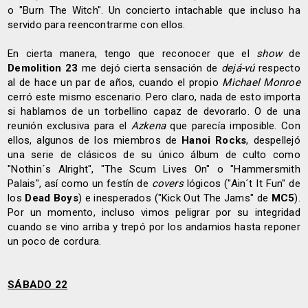
o "Burn The Witch". Un concierto intachable que incluso ha
servido para reencontrarme con ellos.
En cierta manera, tengo que reconocer que el
show
de
Demolition 23
me dejó cierta sensación de
dejá-vú
respecto
al de hace un par de años, cuando el propio
Michael Monroe
cerró este mismo escenario. Pero claro, nada de esto importa
si hablamos de un torbellino capaz de devorarlo. O de una
reunión exclusiva para el
Azkena
que parecía imposible. Con
ellos, algunos de los miembros de
Hanoi Rocks
, despellejó
una serie de clásicos de su único álbum de culto como
"Nothin´s Alright", "The Scum Lives On" o "Hammersmith
Palais", así como un festín de
covers
lógicos ("Ain´t It Fun" de
los
Dead Boys
) e inesperados ("Kick Out The Jams" de
MC5
).
Por un momento, incluso vimos peligrar por su integridad
cuando se vino arriba y trepó por los andamios hasta reponer
un poco de cordura.
SÁBADO 22