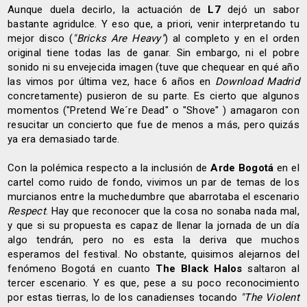
Aunque duela decirlo, la actuación de
L7
dejó un sabor
bastante agridulce. Y eso que, a priori, venir interpretando tu
mejor disco (
"Bricks Are Heavy"
) al completo y en el orden
original tiene todas las de ganar. Sin embargo, ni el pobre
sonido ni su envejecida imagen (tuve que chequear en qué año
las vimos por última vez, hace 6 años en
Download Madrid
concretamente) pusieron de su parte. Es cierto que algunos
momentos ("Pretend We´re Dead" o "Shove" ) amagaron con
resucitar un concierto que fue de menos a más, pero quizás
ya era demasiado tarde.
Con la polémica respecto a la inclusión de
Arde Bogotá
en el
cartel como ruido de fondo, vivimos un par de temas de los
murcianos entre la muchedumbre que abarrotaba el escenario
Respect
. Hay que reconocer que la cosa no sonaba nada mal,
y que si su propuesta es capaz de llenar la jornada de un día
algo tendrán, pero no es esta la deriva que muchos
esperamos del festival. No obstante, quisimos alejarnos del
fenómeno Bogotá en cuanto
The Black Halos
saltaron al
tercer escenario. Y es que, pese a su poco reconocimiento
por estas tierras, lo de los canadienses tocando
"The Violent