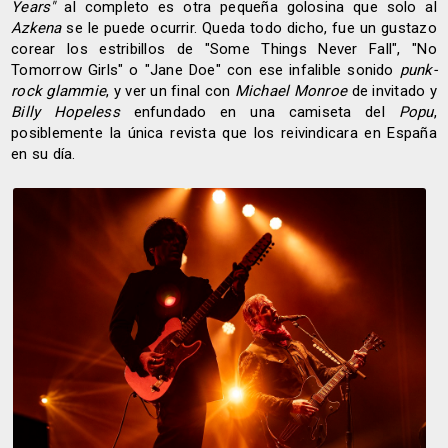
Years"
al completo es otra pequeña golosina que solo al
Azkena
se le puede ocurrir. Queda todo dicho, fue un gustazo
corear los estribillos de "Some Things Never Fall", "No
Tomorrow Girls" o "Jane Doe" con ese infalible sonido
punk-
rock glammie
, y ver un final con
Michael Monroe
de invitado y
Billy Hopeless
enfundado en una camiseta del
Popu
,
posiblemente la única revista que los reivindicara en España
en su día.