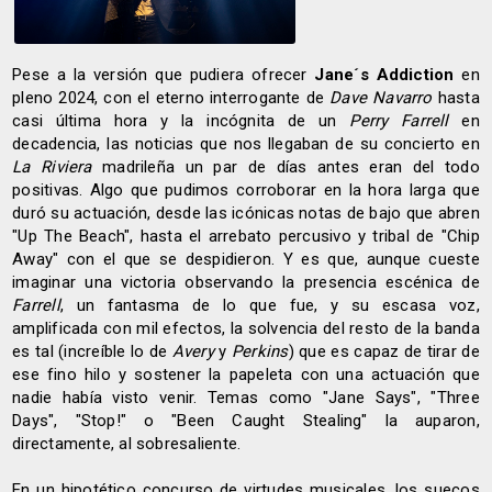
Pese a la versión que pudiera ofrecer
Jane´s Addiction
en
pleno 2024, con el eterno interrogante de
Dave Navarro
hasta
casi última hora y la incógnita de un
Perry Farrell
en
decadencia, las noticias que nos llegaban de su concierto en
La Riviera
madrileña un par de días antes eran del todo
positivas. Algo que pudimos corroborar en la hora larga que
duró su actuación, desde las icónicas notas de bajo que abren
"Up The Beach", hasta el arrebato percusivo y tribal de "Chip
Away" con el que se despidieron. Y es que, aunque cueste
imaginar una victoria observando la presencia escénica de
Farrell
, un fantasma de lo que fue, y su escasa voz,
amplificada con mil efectos, la solvencia del resto de la banda
es tal (increíble lo de
Avery
y
Perkins
) que es capaz de tirar de
ese fino hilo y sostener la papeleta con una actuación que
nadie había visto venir. Temas como "Jane Says", "Three
Days", "Stop!" o "Been Caught Stealing" la auparon,
directamente, al sobresaliente.
En un hipotético concurso de virtudes musicales, los suecos