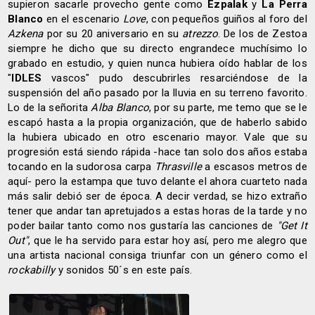
supieron sacarle provecho gente como
Ezpalak
y
La Perra
Blanco
en el escenario
Love
, con pequeños guiños al foro del
Azkena
por su 20 aniversario en su
atrezzo
. De los de Zestoa
siempre he dicho que su directo engrandece muchísimo lo
grabado en estudio, y quien nunca hubiera oído hablar de los
"
IDLES
vascos" pudo descubrirles resarciéndose de la
suspensión del año pasado por la lluvia en su terreno favorito.
Lo de la señorita
Alba Blanco
, por su parte, me temo que se le
escapó hasta a la propia organización, que de haberlo sabido
la hubiera ubicado en otro escenario mayor. Vale que su
progresión está siendo rápida -hace tan solo dos años estaba
tocando en la sudorosa carpa
Thrasville
a escasos metros de
aquí- pero la estampa que tuvo delante el ahora cuarteto nada
más salir debió ser de época. A decir verdad, se hizo extraño
tener que andar tan apretujados a estas horas de la tarde y no
poder bailar tanto como nos gustaría las canciones de
"Get It
Out"
, que le ha servido para estar hoy así, pero me alegro que
una artista nacional consiga triunfar con un género como el
rockabilly
y sonidos 50´s en este país.