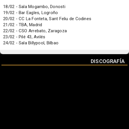
18/02 - Sala Mogambo, Donosti
19/02 - Bar Eagles, Logroño
20/02 - CC La Fonteta, Sant Feliu de Codines
21/02 - TBA, Madrid
22/02 - CSO Arrebato, Zaragoza
23/02 - Pilé 43, Avilés
24/02 - Sala Billypool, Bilbao
DISCOGRAFÍA