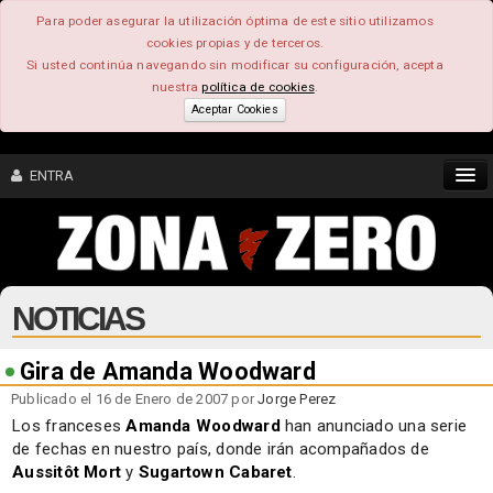
Para poder asegurar la utilización óptima de este sitio utilizamos
cookies propias y de terceros.
Si usted continúa navegando sin modificar su configuración, acepta
nuestra
política de cookies
.
Aceptar Cookies
ENTRA
CONTENIDO
NOTICIAS
COMUNIDAD
FEEEDBACK
Gira de Amanda Woodward
Publicado el 16 de Enero de 2007 por
Jorge Perez
FOROS
Los franceses
Amanda Woodward
han anunciado una serie
de fechas en nuestro país, donde irán acompañados de
Aussitôt Mort
y
Sugartown Cabaret
.