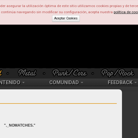
der asegurar la utilización óptima de este sitio utilizamos cookies propias y de terce
d continúa navegando sin modificar su configuración, acepta nuestra
política de coo
Aceptar Cookies
NTENIDO
COMUNIDAD
FEEDBACK
"._NOMATCHES."