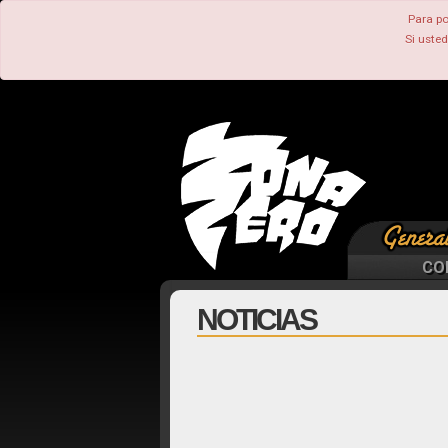
Para po
Si uste
CO
NOTICIAS