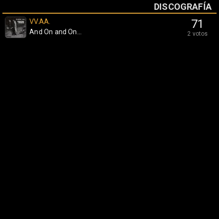
DISCOGRAFÍA
VV.AA.
71
And On and On...
2 votos