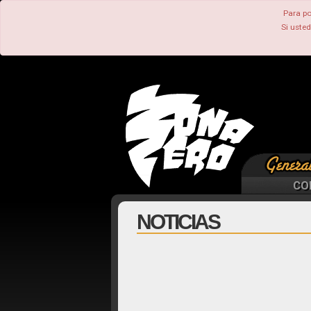
Para po
Si uste
CO
NOTICIAS