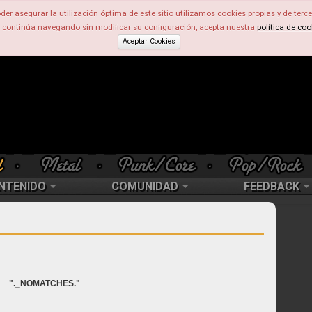
der asegurar la utilización óptima de este sitio utilizamos cookies propias y de terce
d continúa navegando sin modificar su configuración, acepta nuestra
política de coo
Aceptar Cookies
NTENIDO
COMUNIDAD
FEEDBACK
"._NOMATCHES."