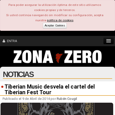
Para poder asegurar la utilización óptima de este sitio utilizamos
cookies propias y de terceros.
Si usted continúa navegando sin modificar su configuración, acepta
nuestra
política de cookies
.
Aceptar Cookies
ENTRA
CONTENIDO
NOTICIAS
COMUNIDAD
FEEEDBACK
Tiberian Music desvela el cartel del
Tiberian Fest Tour
FOROS
Publicado el 9 de Abril de 2014 por
Rubén Cougil