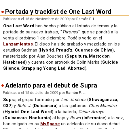
Portada y tracklist de One Last Word
Publicado el 15 de Noviembre de 2009 por
Ramón F. L.
One Last Word
han hecho público el listado de temas y la
portada de su nuevo trabajo, "
Thrones
", que se pondrá a la
venta el próximo 1 de diciembre. Podéis verlo en el
Lanzamientos
. El disco ha sido grabado y mezclado en los
estudios Sadman (
Hybrid
,
Proud’z
,
Cuernos de Chivo
),
masterizado por Alan Douches (
Sepultura
,
Mastodon
,
Hatebreed
) y cuenta con artwork de Colin Marks (
Suicide
Silence
,
Strapping Young Lad
,
Aborted
).
Adelanto para el debut de Supra
Publicado el 15 de Julio de 2009 por
Ramón F. L.
Supra
, el grupo formado por
Leo Jiménez
(
Stravaganzza
,
037
) y
Rufo J.
(
Dulcamara
) a las guitarras,
Chus Maestro
(
Hybrid
,
One Last Word
) a la batería,
César Arroyo
(
Dulcamara
,
Nocturnia
) al bajo y
Rown
(
Infernoise
) a la voz,
han colgado en su
MySpace
un adelanto de su disco debut