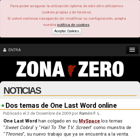
Para poder asegurar la utilización óptima de este sitio utilizamos
cookies propias y de terceros.
Si usted continúa navegando sin modificar su configuración, acepta
nuestra
política de cookies
.
Aceptar Cookies
ENTRA
CONTENIDO
NOTICIAS
COMUNIDAD
FEEEDBACK
Dos temas de One Last Word online
Publicado el 2 de Diciembre de 2009 por
Ramón F. L.
FOROS
One Last Word
han colgado en su
MySpace
los temas
"
Sweet Cobra
" y "
Hail To The T.V. Screen
" como muestra de
"
Thrones
", su nuevo trabajo que ya se encuentra a la venta.