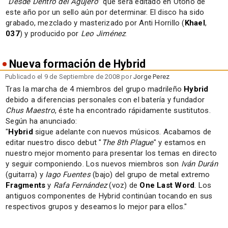
“
Desde Dentro del Agujero
” que será editado en Otoño de
este año por un sello aún por determinar. El disco ha sido
grabado, mezclado y masterizado por Anti Horrillo (
Khael
,
037
) y producido por
Leo Jiménez
.
Nueva formación de Hybrid
Publicado el 9 de Septiembre de 2008 por
Jorge Perez
Tras la marcha de 4 miembros del grupo madrileño
Hybrid
debido a diferencias personales con el batería y fundador
Chus Maestro
, éste ha encontrado rápidamente sustitutos.
Según ha anunciado:
"
Hybrid
sigue adelante con nuevos músicos. Acabamos de
editar nuestro disco debut "
The 8th Plague
" y estamos en
nuestro mejor momento para presentar los temas en directo
y seguir componiendo. Los nuevos miembros son
Iván Durán
(guitarra) y
Iago Fuentes
(bajo) del grupo de metal extremo
Fragments
y
Rafa Fernández
(voz) de
One Last Word
. Los
antiguos componentes de Hybrid continúan tocando en sus
respectivos grupos y deseamos lo mejor para ellos."