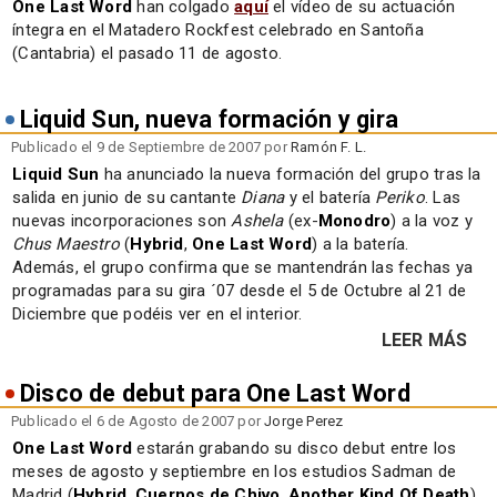
One Last Word
han colgado
aquí
el vídeo de su actuación
íntegra en el Matadero Rockfest celebrado en Santoña
(Cantabria) el pasado 11 de agosto.
Liquid Sun, nueva formación y gira
Publicado el 9 de Septiembre de 2007 por
Ramón F. L.
Liquid Sun
ha anunciado la nueva formación del grupo tras la
salida en junio de su cantante
Diana
y el batería
Periko
. Las
nuevas incorporaciones son
Ashela
(ex-
Monodro
) a la voz y
Chus Maestro
(
Hybrid
,
One Last Word
) a la batería.
Además, el grupo confirma que se mantendrán las fechas ya
programadas para su gira ´07 desde el 5 de Octubre al 21 de
Diciembre que podéis ver en el interior.
LEER MÁS
Disco de debut para One Last Word
Publicado el 6 de Agosto de 2007 por
Jorge Perez
One Last Word
estarán grabando su disco debut entre los
meses de agosto y septiembre en los estudios Sadman de
Madrid (
Hybrid
,
Cuernos de Chivo
,
Another Kind Of Death
).