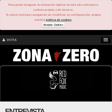
Para poder asegurar la utilización óptima de este sitio utilizamos
cookies propias y de terceros.
Si usted continúa navegando sin modificar su configuración, acepta
nuestra
política de cookies
.
Aceptar Cookies
ENTRA
CONTENIDO
COMUNIDAD
FEEEDBACK
FOROS
ENTREVISTA