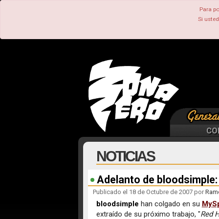
Para po
Si uste
CO
NOTICIAS
Adelanto de bloodsimple: '
Publicado el 18 de Octubre de 2007 por
Ramó
bloodsimple
han colgado en su
MyS
extraído de su próximo trabajo, "
Red H