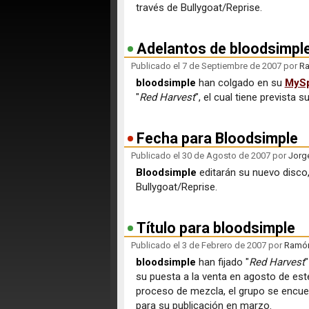
través de Bullygoat/Reprise.
Adelantos de bloodsimpl
Publicado el 7 de Septiembre de 2007 por
Ra
bloodsimple
han colgado en su
MyS
"
Red Harvest
", el cual tiene prevista 
Fecha para Bloodsimple
Publicado el 30 de Agosto de 2007 por
Jorg
Bloodsimple
editarán su nuevo disco,
Bullygoat/Reprise.
Título para bloodsimple
Publicado el 3 de Febrero de 2007 por
Ramón 
bloodsimple
han fijado "
Red Harvest
"
su puesta a la venta en agosto de es
proceso de mezcla, el grupo se encue
para su publicación en marzo.