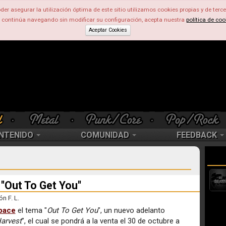
der asegurar la utilización óptima de este sitio utilizamos cookies propias y de terce
d continúa navegando sin modificar su configuración, acepta nuestra
política de coo
Aceptar Cookies
NTENIDO
COMUNIDAD
FEEDBACK
'Out To Get You''
n F. L.
pace
el tema "
Out To Get You
", un nuevo adelanto
arvest
", el cual se pondrá a la venta el 30 de octubre a