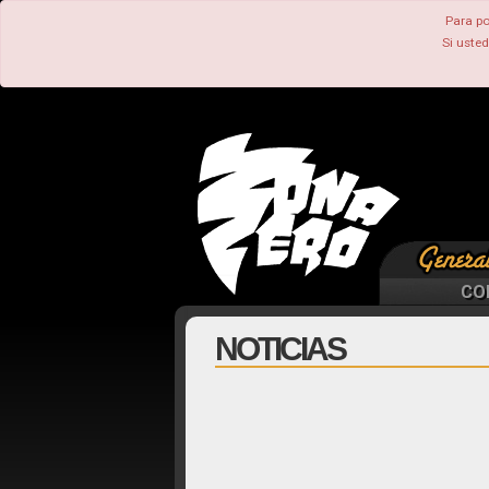
Para po
Si uste
CO
NOTICIAS