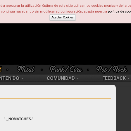
der asegurar la utilización óptima de este sitio utilizamos cookies propias y de terce
d continúa navegando sin modificar su configuración, acepta nuestra
política de coo
Aceptar Cookies
NTENIDO
COMUNIDAD
FEEDBACK
"._NOMATCHES."