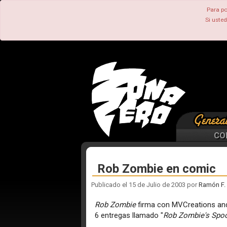
Para po
Si uste
CO
Rob Zombie en comic
Publicado el 15 de Julio de 2003 por
Ramón F. 
Rob Zombie
firma con MVCreations and
6 entregas llamado "
Rob Zombie's Spoo