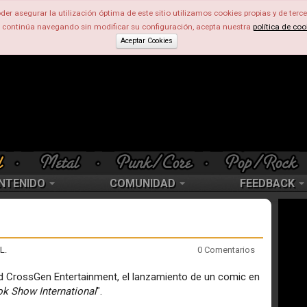
der asegurar la utilización óptima de este sitio utilizamos cookies propias y de terce
d continúa navegando sin modificar su configuración, acepta nuestra
política de coo
Aceptar Cookies
NTENIDO
COMUNIDAD
FEEDBACK
L.
0 Comentarios
 CrossGen Entertainment, el lanzamiento de un comic en
k Show International
".