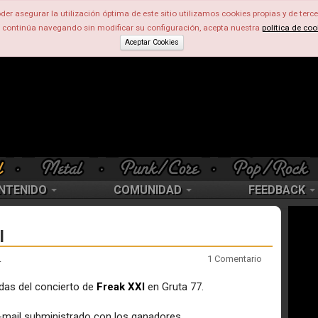
der asegurar la utilización óptima de este sitio utilizamos cookies propias y de terce
d continúa navegando sin modificar su configuración, acepta nuestra
política de coo
Aceptar Cookies
NTENIDO
COMUNIDAD
FEEDBACK
I
.
1 Comentario
das del concierto de
Freak XXI
en Gruta 77.
mail subministrado con los ganadores.