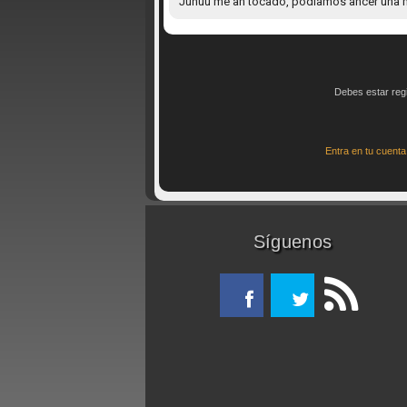
Juhuu me ah tocado, podiamos ahcer una m
Debes estar reg
Entra en tu cuent
Síguenos