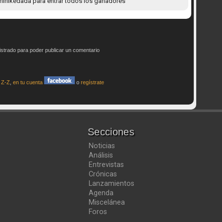
inikedada para entrar todos los ganadores
istrado para poder publicar un comentario
a Z-Z
,
en tu cuenta
o
regístrate
Secciones
Noticias
Análisis
Entrevistas
Crónicas
Lanzamientos
Agenda
Miscelánea
Foros