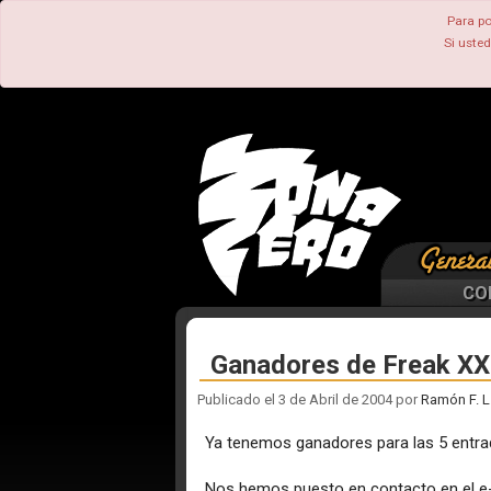
Para po
Si uste
CO
Ganadores de Freak XX
Publicado el 3 de Abril de 2004 por
Ramón F. L
Ya tenemos ganadores para las 5 entra
Nos hemos puesto en contacto en el e-