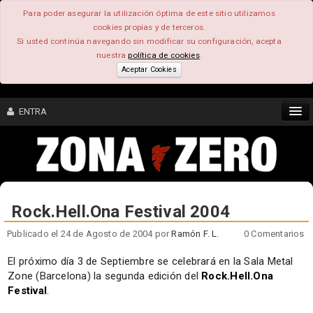
Para poder asegurar la utilización óptima de este sitio utilizamos
cookies propias y de terceros.
Si usted continúa navegando sin modificar su configuración, acepta
nuestra
política de cookies
.
Aceptar Cookies
ENTRA
CONTENIDO
COMUNIDAD
Rock.Hell.Ona Festival 2004
FEEEDBACK
Publicado el 24 de Agosto de 2004 por
Ramón F. L.
0 Comentarios
FOROS
El próximo día 3 de Septiembre se celebrará en la Sala Metal
Zone (Barcelona) la segunda edición del
Rock.Hell.Ona
Festival
.