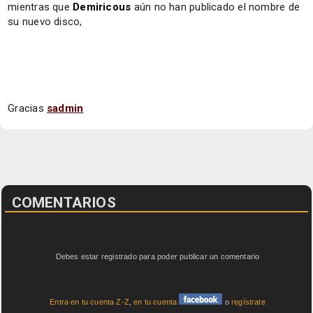
mientras que
Demiricous
aún no han publicado el nombre de
su nuevo disco,
Gracias
sadmin
COMENTARIOS
Debes estar registrado para poder publicar un comentario
Entra en tu cuenta Z-Z
,
en tu cuenta
o
regístrate