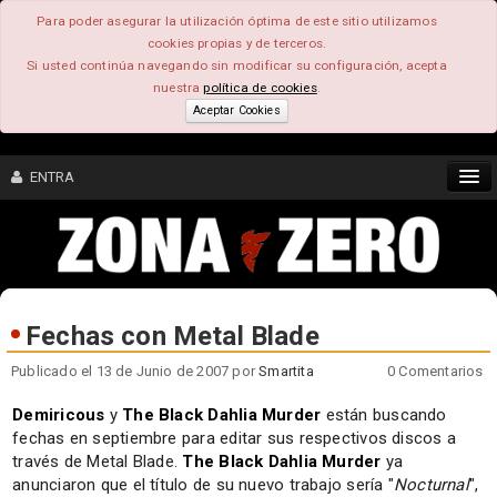
Para poder asegurar la utilización óptima de este sitio utilizamos
cookies propias y de terceros.
Si usted continúa navegando sin modificar su configuración, acepta
nuestra
política de cookies
.
Aceptar Cookies
ENTRA
CONTENIDO
COMUNIDAD
Fechas con Metal Blade
FEEEDBACK
Publicado el 13 de Junio de 2007 por
Smartita
0 Comentarios
FOROS
Demiricous
y
The Black Dahlia Murder
están buscando
fechas en septiembre para editar sus respectivos discos a
través de Metal Blade.
The Black Dahlia Murder
ya
anunciaron que el título de su nuevo trabajo sería "
Nocturnal
",