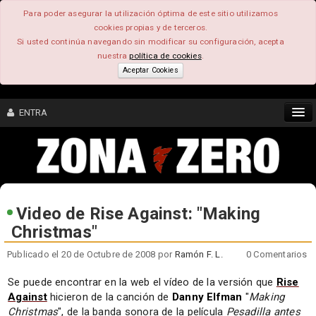
Para poder asegurar la utilización óptima de este sitio utilizamos
cookies propias y de terceros.
Si usted continúa navegando sin modificar su configuración, acepta
nuestra
política de cookies
.
Aceptar Cookies
ENTRA
CONTENIDO
COMUNIDAD
Video de Rise Against: "Making
Christmas"
FEEEDBACK
Publicado el 20 de Octubre de 2008 por
Ramón F. L.
0 Comentarios
FOROS
Se puede encontrar en la web el vídeo de la versión que
Rise
Against
hicieron de la canción de
Danny Elfman
"
Making
Christmas
", de la banda sonora de la película
Pesadilla antes