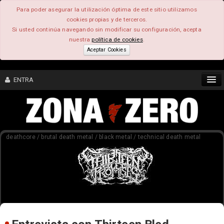
Para poder asegurar la utilización óptima de este sitio utilizamos
cookies propias y de terceros.
Si usted continúa navegando sin modificar su configuración, acepta
nuestra
política de cookies
.
Aceptar Cookies
ENTRA
CONTENIDO
deathcore / brutal death metal / black metal / technical death metal
COMUNIDAD
FEEEDBACK
FOROS