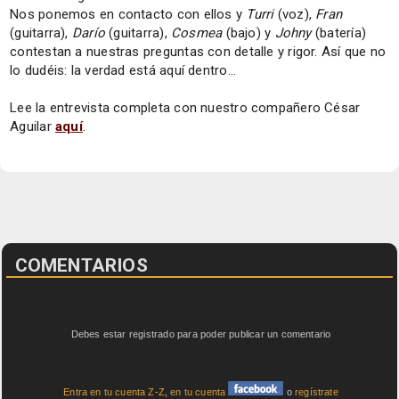
Nos ponemos en contacto con ellos y
Turri
(voz),
Fran
(guitarra),
Darío
(guitarra),
Cosmea
(bajo) y
Johny
(batería)
contestan a nuestras preguntas con detalle y rigor. Así que no
lo dudéis: la verdad está aquí dentro...
Lee la entrevista completa con nuestro compañero César
Aguilar
aquí
.
COMENTARIOS
Debes estar registrado para poder publicar un comentario
Entra en tu cuenta Z-Z
,
en tu cuenta
o
regístrate