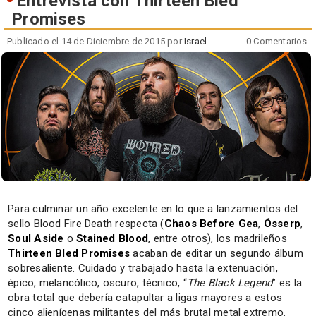
Entrevista con Thirteen Bled
Promises
Publicado el 14 de Diciembre de 2015 por
Israel
0 Comentarios
Para culminar un año excelente en lo que a lanzamientos del
sello Blood Fire Death respecta (
Chaos Before Gea
,
Ósserp
,
Soul Aside
o
Stained Blood
, entre otros), los madrileños
Thirteen Bled Promises
acaban de editar un segundo álbum
sobresaliente. Cuidado y trabajado hasta la extenuación,
épico, melancólico, oscuro, técnico, “
The Black Legend
” es la
obra total que debería catapultar a ligas mayores a estos
cinco alienígenas militantes del más brutal metal extremo.