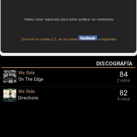
Debes estar registrado para poder publicar un comentario
Entra en tu cuenta Z-Z
,
en tu cuenta
o
regístrate
DISCOGRAFÍA
We Ride
84
On The Edge
2 votos
We Ride
82
Directions
4 votos