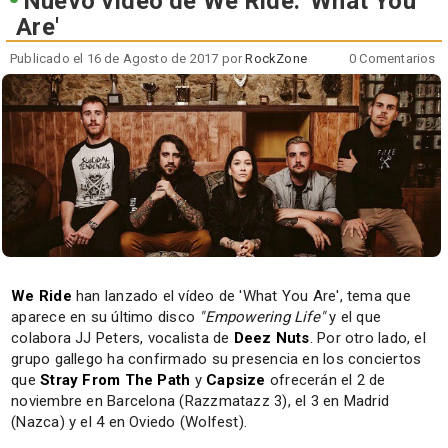
Nuevo vídeo de We Ride: 'What You
Are'
Publicado el 16 de Agosto de 2017 por
RockZone
0 Comentarios
We Ride
han lanzado el vídeo de 'What You Are', tema que
aparece en su último disco
"Empowering Life"
y el que
colabora JJ Peters, vocalista de
Deez Nuts
. Por otro lado, el
grupo gallego ha confirmado su presencia en los conciertos
que
Stray From The Path
y
Capsize
ofrecerán el 2 de
noviembre en Barcelona (Razzmatazz 3), el 3 en Madrid
(Nazca) y el 4 en Oviedo (Wolfest).