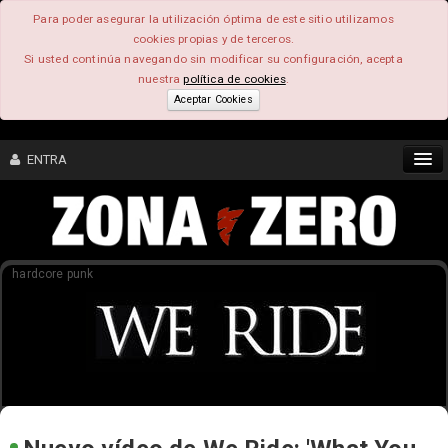
Para poder asegurar la utilización óptima de este sitio utilizamos
cookies propias y de terceros.
Si usted continúa navegando sin modificar su configuración, acepta
nuestra
política de cookies
.
Aceptar Cookies
ENTRA
CONTENIDO
hardcore punk
COMUNIDAD
FEEEDBACK
FOROS