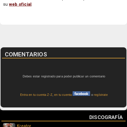
su
web oficial
.
COMENTARIOS
Debes estar registrado para poder publicar un comentario
Entra en tu cuenta Z-Z
,
en tu cuenta
o
regístrate
DISCOGRAFÍA
Kreator