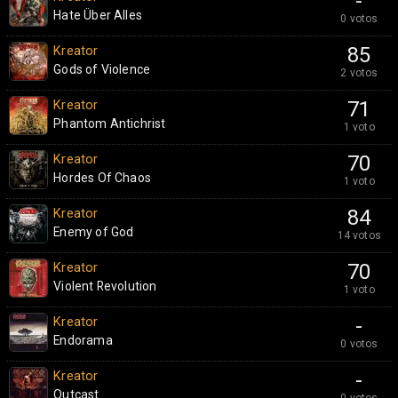
-
Hate Über Alles
0 votos
Kreator
85
Gods of Violence
2 votos
Kreator
71
Phantom Antichrist
1 voto
Kreator
70
Hordes Of Chaos
1 voto
Kreator
84
Enemy of God
14 votos
Kreator
70
Violent Revolution
1 voto
Kreator
-
Endorama
0 votos
Kreator
-
Outcast
0 votos