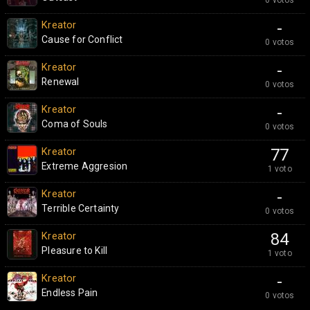
Kreator
-
Cause for Conflict
0 votos
Kreator
-
Renewal
0 votos
Kreator
-
Coma of Souls
0 votos
Kreator
77
Extreme Aggresion
1 voto
Kreator
-
Terrible Certainty
0 votos
Kreator
84
Pleasure to Kill
1 voto
Kreator
-
Endless Pain
0 votos