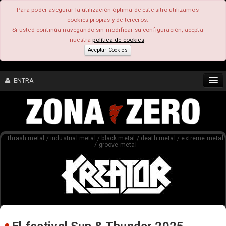
Para poder asegurar la utilización óptima de este sitio utilizamos
cookies propias y de terceros.
Si usted continúa navegando sin modificar su configuración, acepta
nuestra
política de cookies
.
Aceptar Cookies
ENTRA
CONTENIDO
thrash metal / industrial metal / black metal / death metal / extreme metal
COMUNIDAD
/ groove metal
FEEEDBACK
FOROS