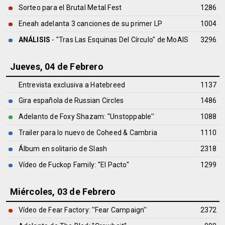
Sorteo para el Brutal Metal Fest
1286
Eneah adelanta 3 canciones de su primer LP
1004
ANÁLISIS
- "Tras Las Esquinas Del Círculo" de
MoAIS
3296
Jueves, 04 de Febrero
Entrevista exclusiva a Hatebreed
1137
Gira española de Russian Circles
1486
Adelanto de Foxy Shazam: ''Unstoppable''
1088
Trailer para lo nuevo de Coheed & Cambria
1110
Álbum en solitario de Slash
2318
Vídeo de Fuckop Family: ''El Pacto''
1299
Miércoles, 03 de Febrero
Vídeo de Fear Factory: ''Fear Campaign''
2372