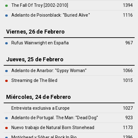
The Fall Of Troy [2002-2010]
1394
Adelanto de Poisonblack: ''Buried Alive''
1116
Viernes, 26 de Febrero
Rufus Wainwright en España
967
Jueves, 25 de Febrero
Adelanto de Anarbor: ''Gypsy Woman''
1066
Streaming de The Bled
1015
Miércoles, 24 de Febrero
Entrevista exclusiva a Europe
1027
Adelanto de Portugal. The Man: ''Dead Dog''
923
Nuevo trabajo de Natural Born Stonehead
1173
Motörhead y Sôber al Rock In Rio
1396