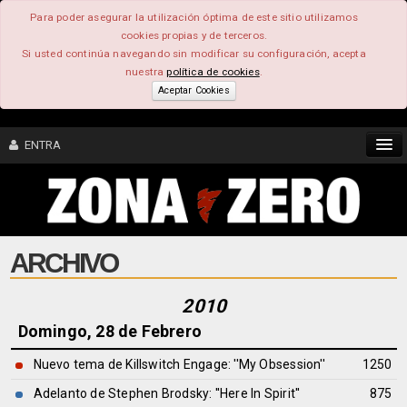
Para poder asegurar la utilización óptima de este sitio utilizamos
cookies propias y de terceros.
Si usted continúa navegando sin modificar su configuración, acepta
nuestra
política de cookies
.
Aceptar Cookies
ENTRA
CONTENIDO
ARCHIVO
COMUNIDAD
FEEEDBACK
2010
Domingo, 28 de Febrero
FOROS
Nuevo tema de Killswitch Engage: ''My Obsession''
1250
Adelanto de Stephen Brodsky: ''Here In Spirit''
875