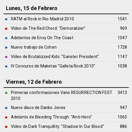
Lunes, 15 de Febrero
RATM al Rock in Rio-Madrid 2010
1541
Vídeo de The Red Chord: ''Demoralizer''
969
Adelantos de Envy On The Coast
1047
Nuevo trabajo de Cohen
1728
Vídeo de Brutalizzed Kids: "Ganster President"
1147
IV Concurso de Maketas “Galleta Rock 2010”
1038
Viernes, 12 de Febrero
Primeras confirmaciones Vans RESURRECTION FEST
3413
2010
Nuevo disco de Danko Jones
947
Adelanto de Bleeding Through: ''Anti-Hero''
1065
Vídeo de Dark Tranquillity: ''Shadow In Our Blood''
886