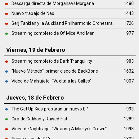
Descarga directa de MorganaVsMorgana
1480
Nuevo trabajo de Nao
1443
Serj Tankian y la Auckland Philharmonic Orchestra
1726
Streaming completo de Of Mice And Men
977
Viernes, 19 de Febrero
Streaming completo de Dark Tranquillity
983
''Nuevo Método'', primer disco de BackBone
1632
Vídeo de Malsujeto: ''Vuelta a las Calles''
1007
Jueves, 18 de Febrero
The Get Up Kids preparan un nuevo EP
993
Gira de Caliban y Raised Fist
1289
Vídeo de Nightrage: ''Wearing A Martyr's Crown''
1098
Nuevo disco de D13
1302