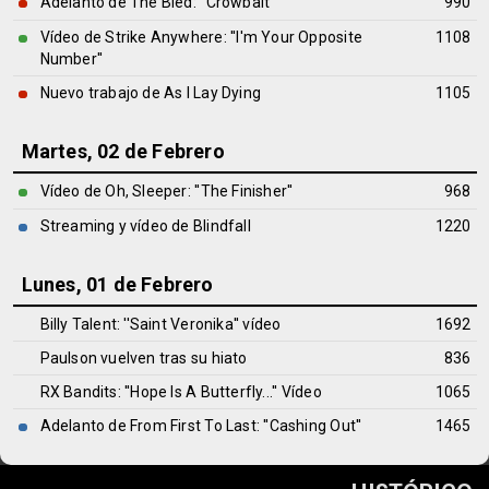
Adelanto de The Bled: ''Crowbait''
990
Vídeo de Strike Anywhere: ''I'm Your Opposite
1108
Number''
Nuevo trabajo de As I Lay Dying
1105
Martes, 02 de Febrero
Vídeo de Oh, Sleeper: ''The Finisher''
968
Streaming y vídeo de Blindfall
1220
Lunes, 01 de Febrero
Billy Talent: ''Saint Veronika'' vídeo
1692
Paulson vuelven tras su hiato
836
RX Bandits: ''Hope Is A Butterfly...'' Vídeo
1065
Adelanto de From First To Last: ''Cashing Out''
1465