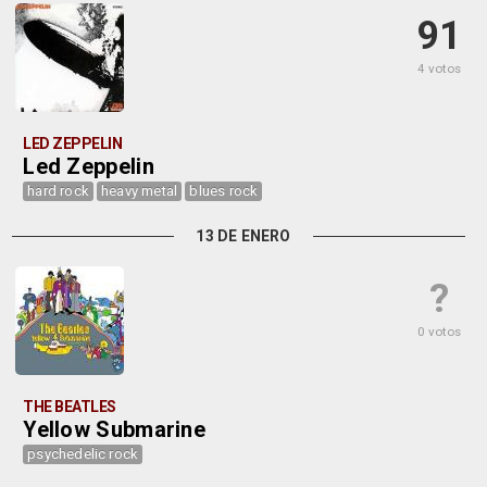
91
4 votos
LED ZEPPELIN
Led Zeppelin
hard rock
heavy metal
blues rock
13 DE ENERO
?
0 votos
THE BEATLES
Yellow Submarine
psychedelic rock