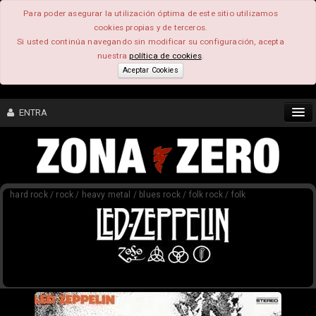
Para poder asegurar la utilización óptima de este sitio utilizamos
cookies propias y de terceros.
Si usted continúa navegando sin modificar su configuración, acepta
nuestra
política de cookies
.
Aceptar Cookies
ENTRA
CONTENIDO
hard rock / rock / heavy metal / blues rock / folk rock / folk
COMUNIDAD
FEEEDBACK
FOROS