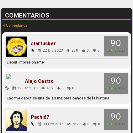
COMENTARIOS
4 Comentarios
90
starfucker
22 Dic 2023
258
0
0
MUY BUENO
Debut impresionante
90
Alejo Castro
22 Feb 2018
466
0
0
MUY BUENO
Enorme debut de una de las mejores bandas de la historia...
90
Pachi67
30 Oct 2016
287
0
0
MUY BUENO