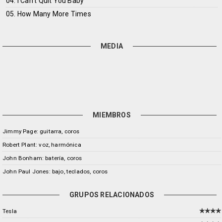
04. I Can't Quit You Baby
05. How Many More Times
MEDIA
MIEMBROS
Jimmy Page: guitarra, coros
Robert Plant: voz, harmónica
John Bonham: batería, coros
John Paul Jones: bajo, teclados, coros
GRUPOS RELACIONADOS
Tesla