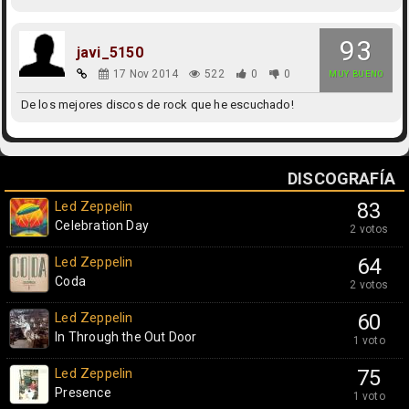
93
javi_5150
17 Nov 2014
522
0
0
MUY BUENO
De los mejores discos de rock que he escuchado!
DISCOGRAFÍA
Led Zeppelin
83
Celebration Day
2 votos
Led Zeppelin
64
Coda
2 votos
Led Zeppelin
60
In Through the Out Door
1 voto
Led Zeppelin
75
Presence
1 voto