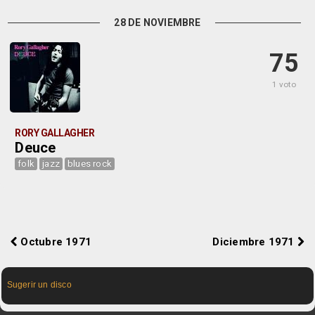
28 DE NOVIEMBRE
75
1 voto
RORY GALLAGHER
Deuce
folk
jazz
blues rock
Octubre 1971
Diciembre 1971
Sugerir un disco