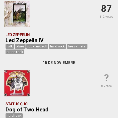
87
112 votos
LED ZEPPELIN
Led Zeppelin IV
folk
blues
rock and roll
hard rock
heavy metal
blues rock
15 DE NOVIEMBRE
?
0 votos
STATUS QUO
Dog of Two Head
hard rock