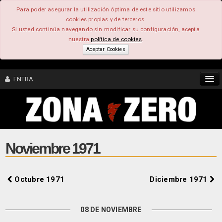
Para poder asegurar la utilización óptima de este sitio utilizamos
cookies propias y de terceros.
Si usted continúa navegando sin modificar su configuración, acepta
nuestra
política de cookies
.
Aceptar Cookies
ENTRA
CONTENIDO
COMUNIDAD
Noviembre 1971
FEEEDBACK
Octubre 1971
Diciembre 1971
FOROS
08 DE NOVIEMBRE