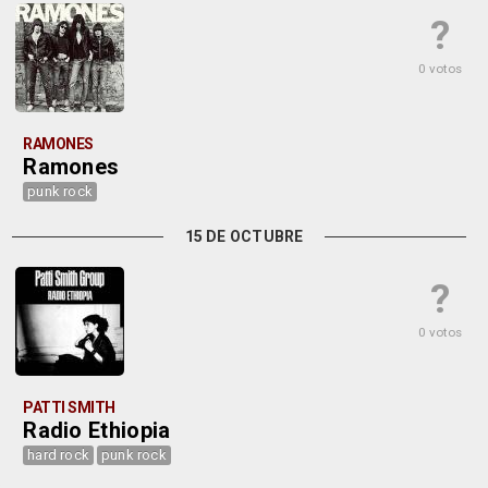
?
0 votos
RAMONES
Ramones
punk rock
15 DE OCTUBRE
?
0 votos
PATTI SMITH
Radio Ethiopia
hard rock
punk rock