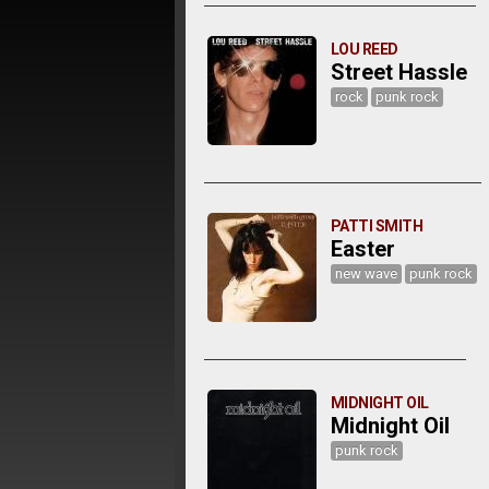
LOU REED
Street Hassle
rock
punk rock
PATTI SMITH
Easter
new wave
punk rock
MIDNIGHT OIL
Midnight Oil
punk rock