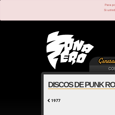
Para po
Si uste
CO
DISCOS DE PUNK RO
1977