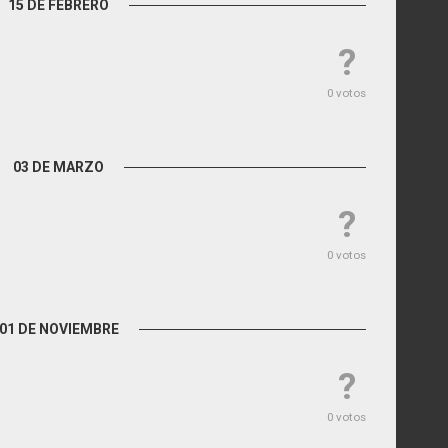
15 DE FEBRERO
?
0 votos
03 DE MARZO
?
0 votos
01 DE NOVIEMBRE
?
0 votos