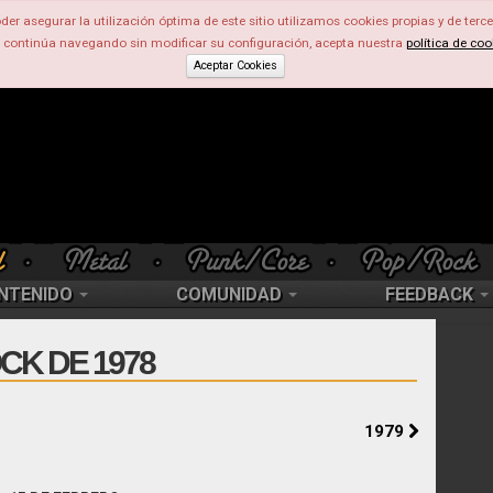
der asegurar la utilización óptima de este sitio utilizamos cookies propias y de terce
d continúa navegando sin modificar su configuración, acepta nuestra
política de coo
Aceptar Cookies
NTENIDO
COMUNIDAD
FEEDBACK
CK DE 1978
1979