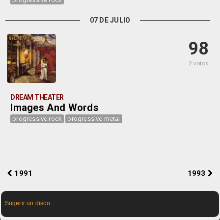
07 DE JULIO
98
2 votos
DREAM THEATER
Images And Words
progressive rock
progressive metal
1991
1993
Sugerir un disco