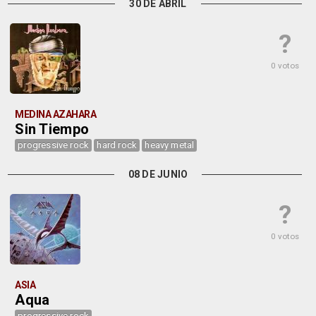
30 DE ABRIL
?
0 votos
MEDINA AZAHARA
Sin Tiempo
progressive rock
hard rock
heavy metal
08 DE JUNIO
?
0 votos
ASIA
Aqua
progressive rock