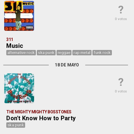
?
0 votos
311
Music
alternative rock
ska punk
reggae
rap metal
funk rock
18 DE MAYO
?
0 votos
THE MIGHTY MIGHTY BOSSTONES
Don't Know How to Party
ska punk