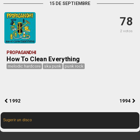
15 DE SEPTIEMBRE
78
2 votos
PROPAGANDHI
How To Clean Everything
melodic hardcore
ska punk
punk rock
1992
1994
Sugerir un disco