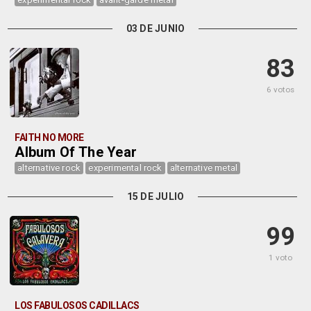
03 DE JUNIO
83
6 votos
FAITH NO MORE
Album Of The Year
alternative rock
experimental rock
alternative metal
15 DE JULIO
99
1 voto
LOS FABULOSOS CADILLACS