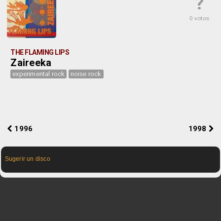
?
0 votos
THE FLAMING LIPS
Zaireeka
experimental rock
noise rock
1996
1998
Sugerir un disco