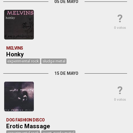
05 DE MAYO
?
0 votos
MELVINS
Honky
experimental rock
sludge metal
15 DE MAYO
?
0 votos
DOG FASHION DISCO
Erotic Massage
experimental rock
avant-garde metal