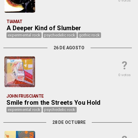
0 votos
TIAMAT
A Deeper Kind of Slumber
experimental rock
psychedelic rock
gothic rock
26 DE AGOSTO
?
0 votos
JOHN FRUSCIANTE
Smile from the Streets You Hold
experimental rock
psychedelic rock
28 DE OCTUBRE