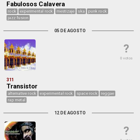
Fabulosos Calavera
rock
experimental rock
mestizaje
ska
punk rock
jazz fusion
05 DE AGOSTO
?
0 votos
311
Transistor
alternative rock
experimental rock
space rock
reggae
rap metal
12 DE AGOSTO
?