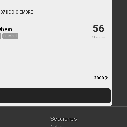
07 DE DICIEMBRE
M
56
yhem
k
nu metal
11 votos
2000
Secciones
Noticias