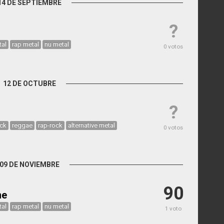
14 DE SEPTIEMBRE
?
tal
rap metal
nu metal
0 votos
12 DE OCTUBRE
?
ock
reggae
rap-rock
alternative metal
0 votos
09 DE NOVIEMBRE
90
me
tal
rap metal
nu metal
1 voto