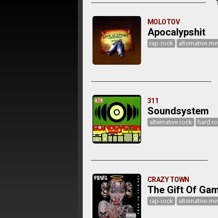
MOLOTOV
Apocalypshit
rap-rock
alternative me
311
Soundsystem
alternative rock
hard r
CRAZY TOWN
The Gift Of Ga
rap-rock
alternative me