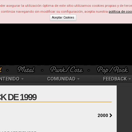
der asegurar la utilización óptima de este sitio utilizamos cookies propias y de terce
d continúa navegando sin modificar su configuración, acepta nuestra
política de coo
Aceptar Cookies
NTENIDO
COMUNIDAD
FEEDBACK
K DE 1999
2000