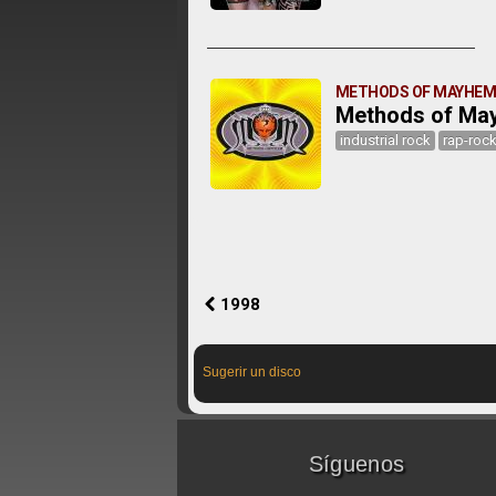
METHODS OF MAYHE
Methods of Ma
industrial rock
rap-roc
1998
Sugerir un disco
Síguenos