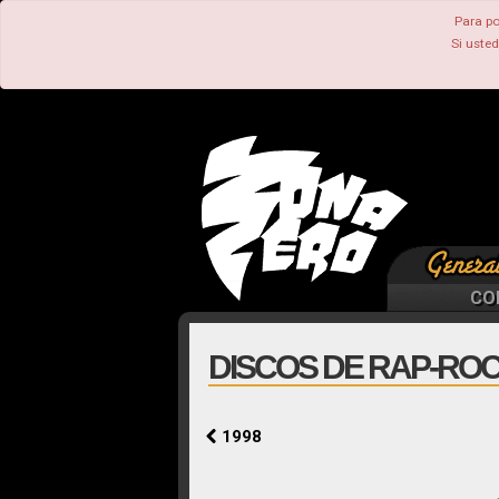
Para po
Si uste
CO
DISCOS DE RAP-ROC
1998