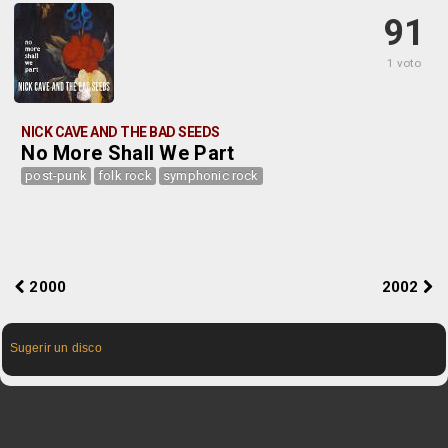
91
1 voto
NICK CAVE AND THE BAD SEEDS
No More Shall We Part
post-punk
folk rock
symphonic rock
2000
2002
Sugerir un disco