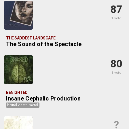
87
1 voto
THE SADDEST LANDSCAPE
The Sound of the Spectacle
80
1 voto
BENIGHTED
Insane Cephalic Production
brutal death metal
?