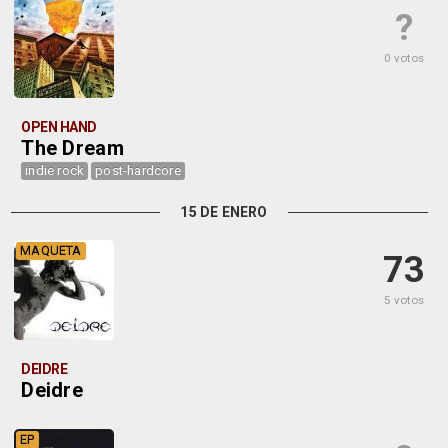
?
0 votos
OPEN HAND
The Dream
indie rock
post-hardcore
15 DE ENERO
MAQUETA
73
5 votos
DEIDRE
Deidre
EP