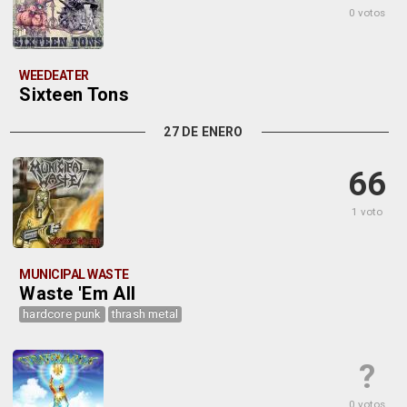
0 votos
WEEDEATER
Sixteen Tons
27 DE ENERO
66
1 voto
MUNICIPAL WASTE
Waste 'Em All
hardcore punk
thrash metal
?
0 votos