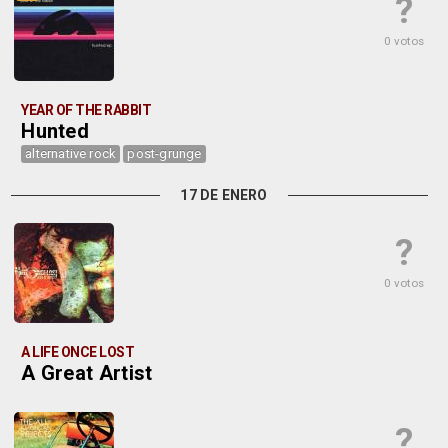
?
0 votos
YEAR OF THE RABBIT
Hunted
alternative rock
post-grunge
17 DE ENERO
?
0 votos
A LIFE ONCE LOST
A Great Artist
?