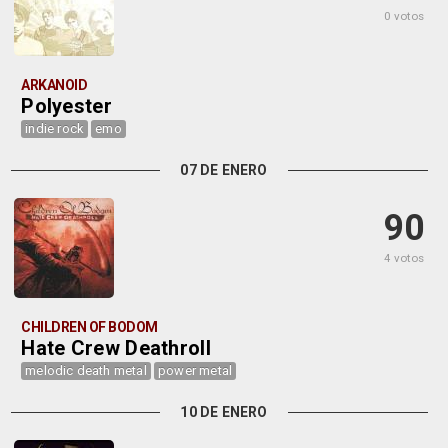
0 votos
ARKANOID
Polyester
indie rock
emo
07 DE ENERO
90
4 votos
CHILDREN OF BODOM
Hate Crew Deathroll
melodic death metal
power metal
10 DE ENERO