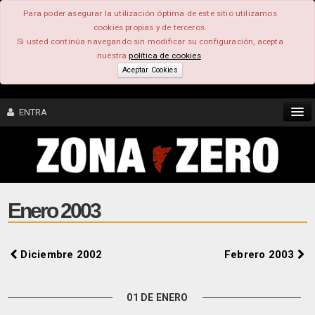
Para poder asegurar la utilización óptima de este sitio utilizamos
cookies propias y de terceros.
Si usted continúa navegando sin modificar su configuración, acepta
nuestra
política de cookies
.
Aceptar Cookies
ENTRA
CONTENIDO
COMUNIDAD
Enero 2003
FEEEDBACK
Diciembre 2002
Febrero 2003
FOROS
01 DE ENERO