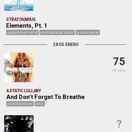
STRATOVARIUS
Elements, Pt. 1
symphonic metal
neoclassical metal
power metal
28 DE ENERO
75
18 votos
A STATIC LULLABY
And Don't Forget To Breathe
post-hardcore
emo
?