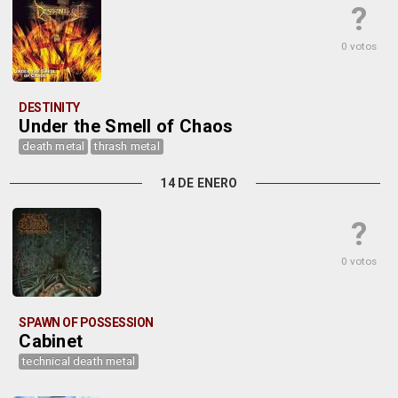
?
0 votos
DESTINITY
Under the Smell of Chaos
death metal
thrash metal
14 DE ENERO
?
0 votos
SPAWN OF POSSESSION
Cabinet
technical death metal