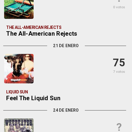
0 votos
THE ALL-AMERICAN REJECTS
The All-American Rejects
21 DE ENERO
75
7 votos
LIQUID SUN
Feel The Liquid Sun
24 DE ENERO
?