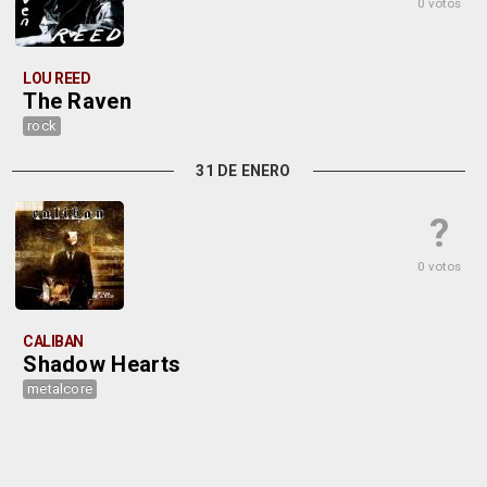
0 votos
LOU REED
The Raven
rock
31 DE ENERO
?
0 votos
CALIBAN
Shadow Hearts
metalcore