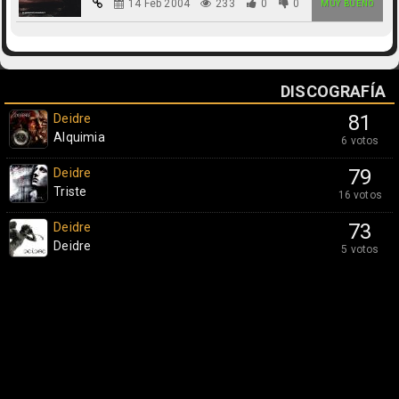
14 Feb 2004
233
0
0
MUY BUENO
DISCOGRAFÍA
Deidre
81
Alquimia
6 votos
Deidre
79
Triste
16 votos
Deidre
73
Deidre
5 votos