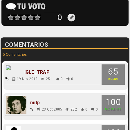
COMENTARIOS
5 Comentarios
65
IGLE_TRAP
19 Nov 2012
251
0
0
BUENO
100
mitp
23 Oct 2005
282
0
0
EXCELENTE