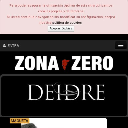
Para poder asegurar la utilización óptima de este sitio utilizamos
cookies propias y de terceros.
Si usted continúa navegando sin modificar su configuración, acepta
nuestra
política de cookies
.
Aceptar Cookies
ENTRA
CONTENIDO
COMUNIDAD
FEEEDBACK
FOROS
MAQUETA