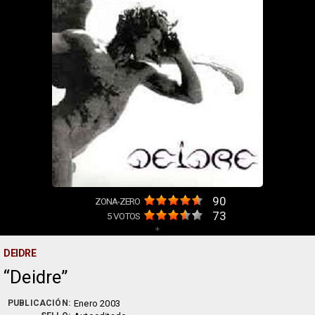
90
ZONA-ZERO
73
5
VOTOS
+
DEIDRE
Deidre
PUBLICACIÓN:
Enero 2003