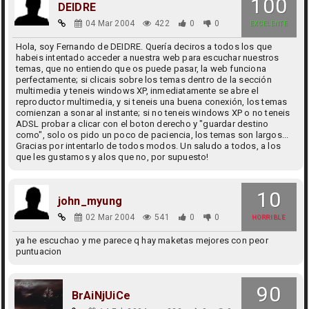
100
DEIDRE
04 Mar 2004
422
0
0
EXCELENTE
Hola, soy Fernando de DEIDRE. Quería deciros a todos los que
habeis intentado acceder a nuestra web para escuchar nuestros
temas, que no entiendo que os puede pasar, la web funciona
perfectamente; si clicais sobre los temas dentro de la sección
multimedia y teneis windows XP, inmediatamente se abre el
reproductor multimedia, y si teneis una buena conexión, los temas
comienzan a sonar al instante; si no teneis windows XP o no teneis
ADSL probar a clicar con el boton derecho y "guardar destino
como", solo os pido un poco de paciencia, los temas son largos...
Gracias por intentarlo de todos modos. Un saludo a todos, a los
que les gustamos y alos que no, por supuesto!
10
john_myung
02 Mar 2004
541
0
0
HORRIBLE
ya he escuchao y me parece q hay maketas mejores con peor
puntuacion
90
BrAiNjUiCe