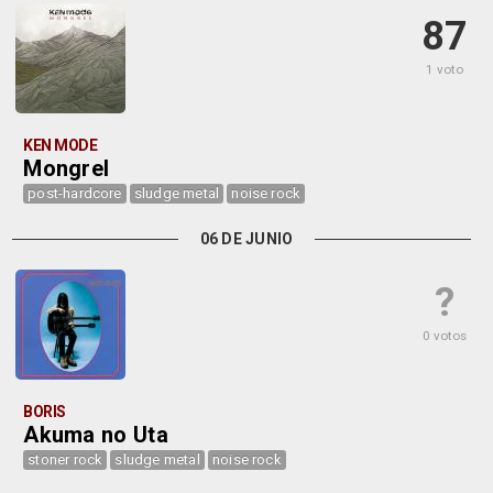
87
1 voto
KEN MODE
Mongrel
post-hardcore
sludge metal
noise rock
06 DE JUNIO
?
0 votos
BORIS
Akuma no Uta
stoner rock
sludge metal
noise rock