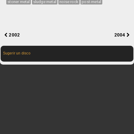
stoner metal
sludge metal
noise rock
post-metal
2002
2004
Sugerir un disco