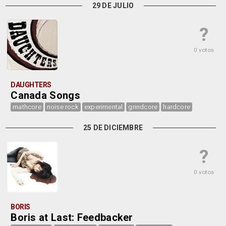
29 DE JULIO
?
0 votos
DAUGHTERS
Canada Songs
mathcore
noise rock
experimental
grindcore
hardcore
25 DE DICIEMBRE
?
0 votos
BORIS
Boris at Last: Feedbacker