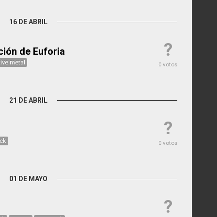
16 DE ABRIL
?
ción de Euforia
tive metal
0 votos
21 DE ABRIL
?
ock
0 votos
01 DE MAYO
?