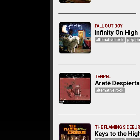
FALL OUT BOY
Infinity On High
alternative rock
pop pu
TENPEL
Areté Despierta
alternative rock
THE FLAMING SIDEBU
Keys to the Hi