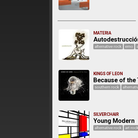
MATERIA
Autodestrucció
alternative rock
emo
KINGS OF LEON
Because of the
southern rock
alternati
SILVERCHAIR
Young Modern
alternative rock
art roc