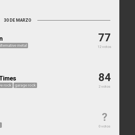
30 DE MARZO
77
n
alternative metal
12 votos
84
 Times
ve rock
garage rock
2 votos
?
k
0 votos