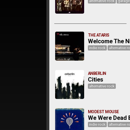
alternative rock
garage
THE ATARIS
Welcome The N
indie rock
alternative r
ANBERLIN
Cities
alternative rock
MODEST MOUSE
We Were Dead B
indie rock
alternative r