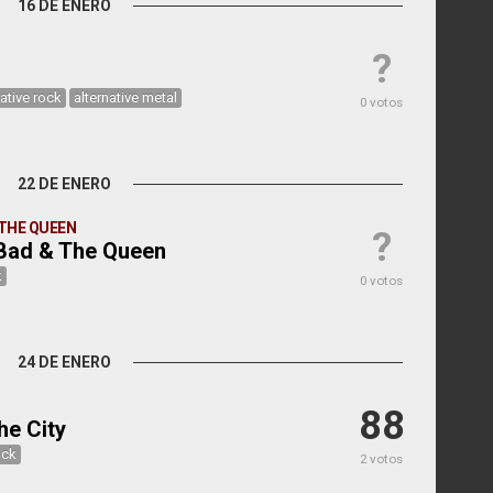
16 DE ENERO
?
native rock
alternative metal
0 votos
22 DE ENERO
 THE QUEEN
?
Bad & The Queen
k
0 votos
24 DE ENERO
88
he City
ock
2 votos