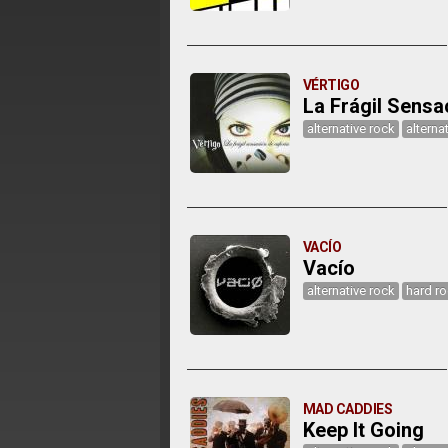
VÉRTIGO
La Frágil Sensa
alternative rock
alterna
VACÍO
Vacío
alternative rock
hard r
MAD CADDIES
Keep It Going