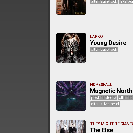
alternative rock
ska pu
LAPKO
Young Desire
alternative rock
HOPESFALL
Magnetic North
post-hardcore
alternat
alternative metal
THEY MIGHT BE GIANT
The Else