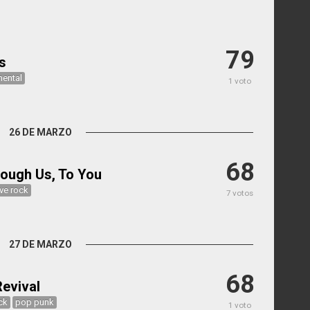
79
s
mental
1 voto
26 DE MARZO
68
ough Us, To You
ive rock
7 votos
27 DE MARZO
68
evival
ck
pop punk
1 voto