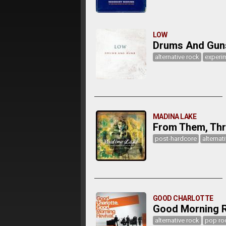
LOW
Drums And Gun
alternative rock
experi
MADINA LAKE
From Them, Thr
post-hardcore
alternat
GOOD CHARLOTTE
Good Morning R
alternative rock
pop ro