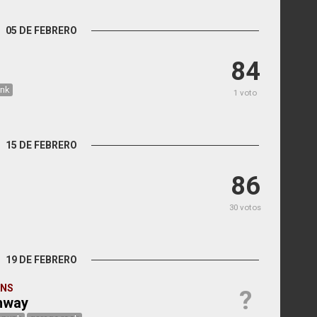
05 DE FEBRERO
84
nk
1 voto
15 DE FEBRERO
86
30 votos
19 DE FEBRERO
RNS
?
ghway