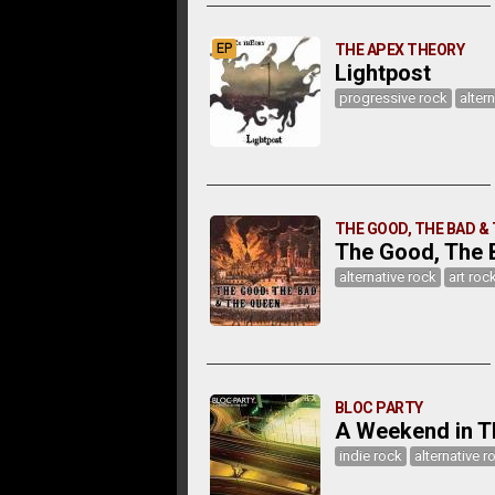
EP
THE APEX THEORY
Lightpost
progressive rock
alter
THE GOOD, THE BAD &
The Good, The 
alternative rock
art roc
BLOC PARTY
A Weekend in T
indie rock
alternative r