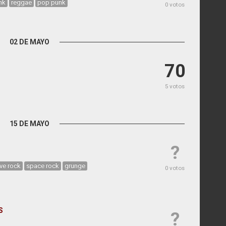
nk
reggae
pop punk
0 votos
02 DE MAYO
70
5 votos
15 DE MAYO
?
ive rock
space rock
grunge
0 votos
S
?