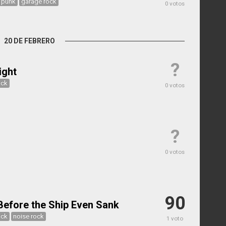
 punk
garage rock
0 votos
20 DE FEBRERO
?
ight
ock
0 votos
?
0 votos
90
efore the Ship Even Sank
ock
noise rock
1 voto