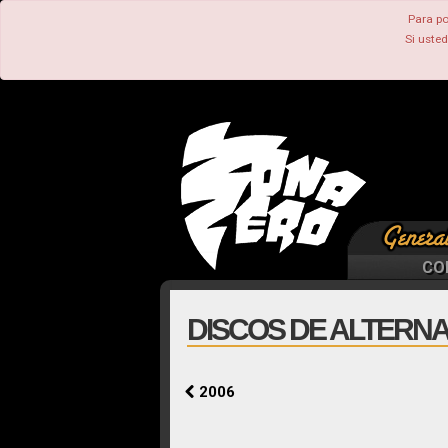
Para po
Si uste
CO
DISCOS DE ALTERNA
2006