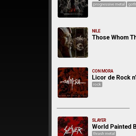
progressive metal
goth
NILE
Those Whom Th
CON MORA
Licor de Rock n'
rock
SLAYER
World Painted 
thrash metal