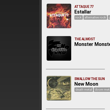
ATTAQUE 77
Estallar
rock
alternative rock
THE ALMOST
Monster Monst
SWALLOW THE SUN
New Moon
death metal
doom met