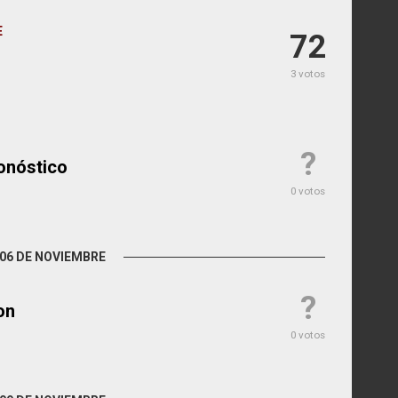
E
72
3 votos
?
onóstico
0 votos
06 DE NOVIEMBRE
?
on
0 votos