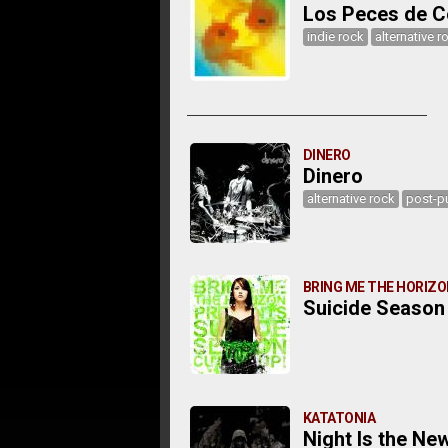
Los Peces de C
indie rock
alternative r
DINERO
Dinero
alternative rock
post-p
BRING ME THE HORIZ
Suicide Season 
KATATONIA
Night Is the Ne