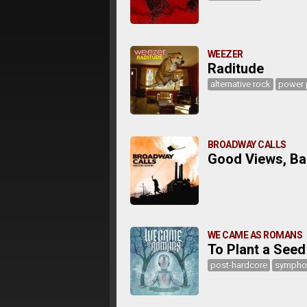
WEEZER
Raditude
alternative rock
power
BROADWAY CALLS
Good Views, B
WE CAME AS ROMANS
To Plant a Seed
post-hardcore
symphon