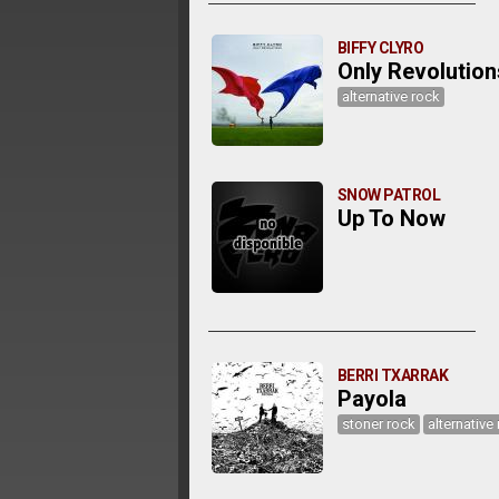
BIFFY CLYRO
Only Revolution
alternative rock
SNOW PATROL
Up To Now
BERRI TXARRAK
Payola
stoner rock
alternative