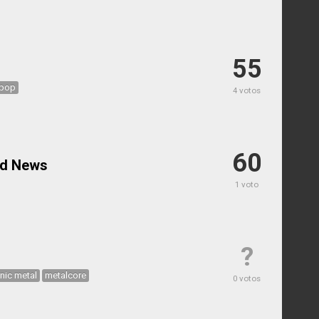
55
 pop
4 votos
60
ad News
1 voto
?
ic metal
metalcore
0 votos