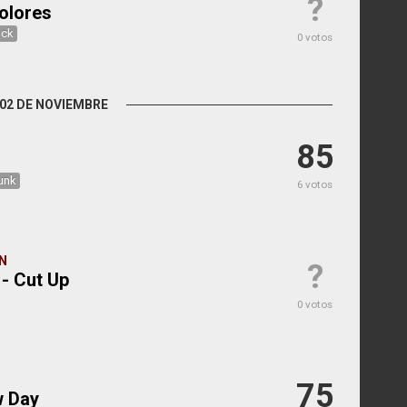
?
olores
ock
0 votos
02 DE NOVIEMBRE
85
unk
6 votos
ON
?
- Cut Up
0 votos
75
w Day