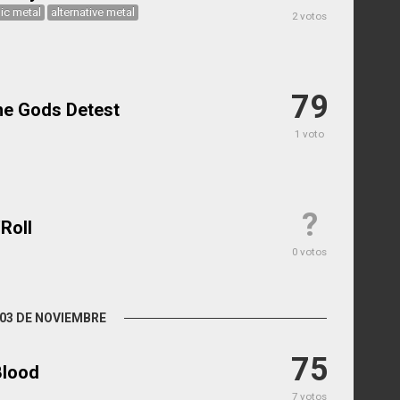
ic metal
alternative metal
2 votos
79
e Gods Detest
1 voto
?
Roll
0 votos
03 DE NOVIEMBRE
75
Blood
7 votos