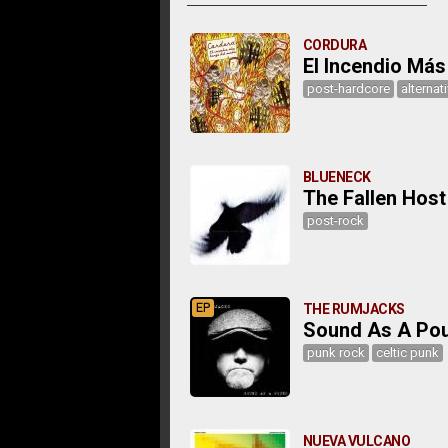
CORDURA
El Incendio Má
post-hardcore
alternat
BLUENECK
The Fallen Host
post-rock
EP
THE RUMJACKS
Sound As A Po
punk rock
celtic punk
NUEVA VULCANO