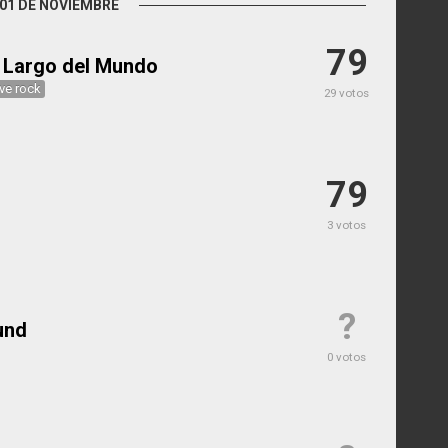
01 DE NOVIEMBRE
79
s Largo del Mundo
ive rock
29 votos
79
3 votos
?
und
0 votos