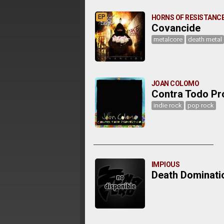
EP
HORNS OF RESISTANC
Covancide
metalcore
death metal
JOAN COLOMO
Contra Todo Pr
indie rock
pop rock
IMPIOUS
Death Dominati