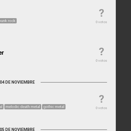
?
punk rock
0 votos
?
er
0 votos
04 DE NOVIEMBRE
?
al
melodic death metal
gothic metal
0 votos
05 DE NOVIEMBRE