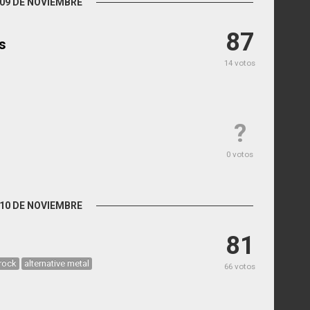
09 DE NOVIEMBRE
87
s
14 votos
?
0 votos
10 DE NOVIEMBRE
81
 rock
alternative metal
66 votos