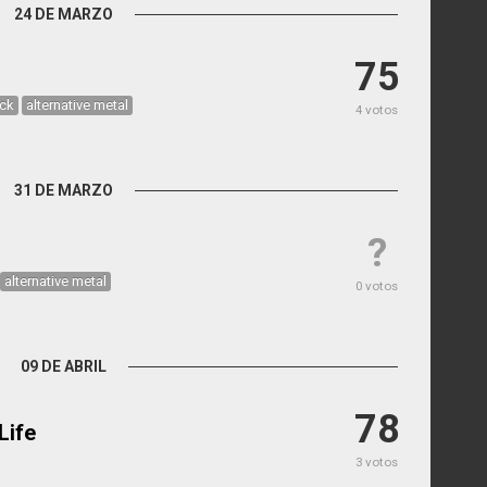
24 DE MARZO
75
ock
alternative metal
4 votos
31 DE MARZO
?
alternative metal
0 votos
09 DE ABRIL
78
Life
3 votos