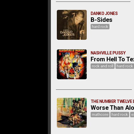
DANKO JONES
B-Sides
hard rock
NASHVILLE PUSSY
From Hell To Te
rock and roll
hard rock
THE NUMBER TWELVE L
Worse Than Al
mathcore
hard rock
e