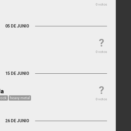
0 votos
05 DE JUNIO
?
0 votos
15 DE JUNIO
?
da
rock
heavy metal
0 votos
26 DE JUNIO