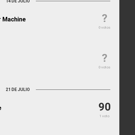
14 DE JULIO
?
r Machine
0 votos
?
0 votos
21 DE JULIO
90
e
1 voto