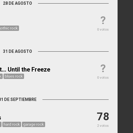
28 DE AGOSTO
?
othic rock
0 votos
31 DE AGOSTO
?
... Until the Freeze
k
blues rock
0 votos
01 DE SEPTIEMBRE
78
s
k
hard rock
garage rock
2 votos