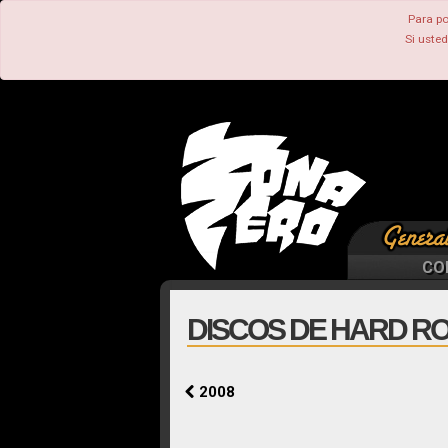
Para po
Si uste
CO
DISCOS DE HARD RO
2008