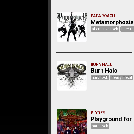
PAPA ROACH
Metamorphosis
alternative rock
hard r
BURN HALO
Burn Halo
hard rock
heavy metal
GLYDER
Playground for 
hard rock