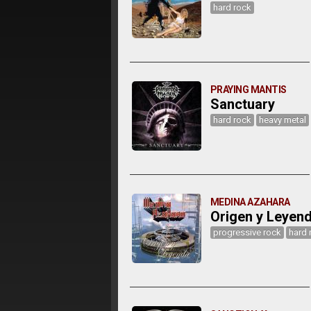
hard rock
PRAYING MANTIS
Sanctuary
hard rock
heavy metal
MEDINA AZAHARA
Origen y Leyen
progressive rock
hard 