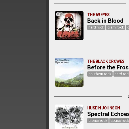
THE 69 EYES
Back in Blood
hard rock
glam rock
g
THE BLACK CROWES
Before the Frost
southern rock
hard roc
HUSEIN JOHNSON
Spectral Echoe
stoner rock
space roc