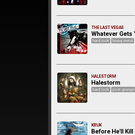
THE LAST VEGAS
Whatever Gets 
hard rock
heavy metal
HALESTORM
Halestorm
hard rock
post-grunge
KRUK
Before He'll Kill