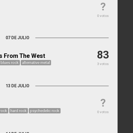
?
0 votos
07 DE JULIO
83
s From The West
blues rock
alternative metal
3 votos
13 DE JULIO
?
 rock
hard rock
psychedelic rock
0 votos