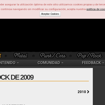
der asegurar la utilización óptima de este sitio utilizamos cookies propias y de terce
d continúa navegando sin modificar su configuración, acepta nuestra
política de coo
Aceptar Cookies
NTENIDO
COMUNIDAD
FEEDBACK
CK DE 2009
2010