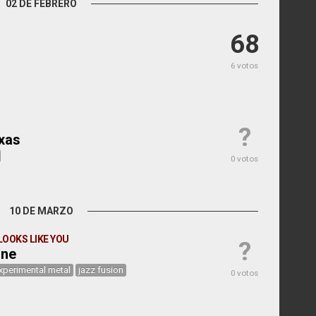
02 DE FEBRERO
68
6 votos
?
xas
0 votos
10 DE MARZO
OOKS LIKE YOU
?
one
xperimental metal
jazz fusion
0 votos