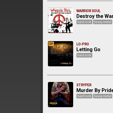
WARRIOR SOUL
Destroy the Wa
hard rock
heavy metal
EP
LO-PRO
Letting Go
hard rock
STRYPER
Murder By Prid
hard rock
heavy metal