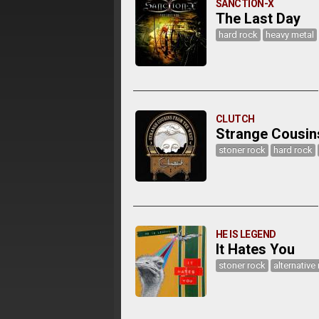
SANCTION-X
The Last Day
hard rock
heavy metal
CLUTCH
Strange Cousin
stoner rock
hard rock
HE IS LEGEND
It Hates You
stoner rock
alternative