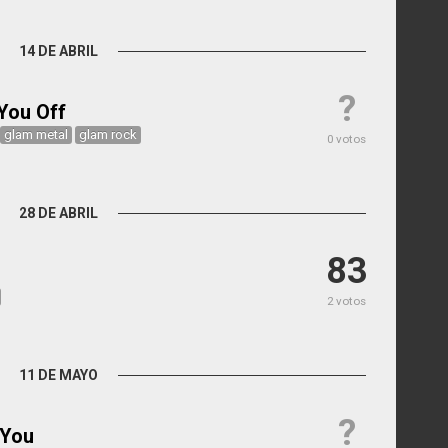
14 DE ABRIL
?
You Off
glam metal
glam rock
0 votos
28 DE ABRIL
83
2 votos
11 DE MAYO
?
 You