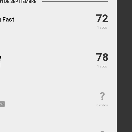
01 DE SEPTIEMBRE
72
g Fast
1 voto
78
2
1 voto
?
nk
0 votos