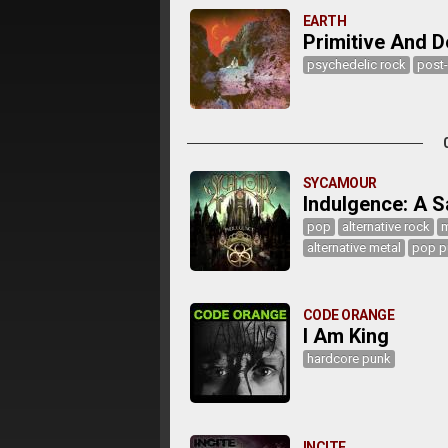
EARTH
Primitive And D
psychedelic rock
post
SYCAMOUR
Indulgence: A S
pop
alternative rock
m
alternative metal
pop p
CODE ORANGE
I Am King
hardcore punk
INCITE