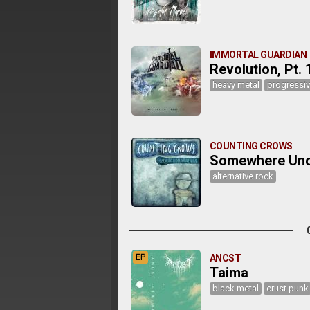
IMMORTAL GUARDIAN
Revolution, Pt. 
heavy metal
progressiv
COUNTING CROWS
Somewhere Und
alternative rock
EP
ANCST
Taima
black metal
crust punk