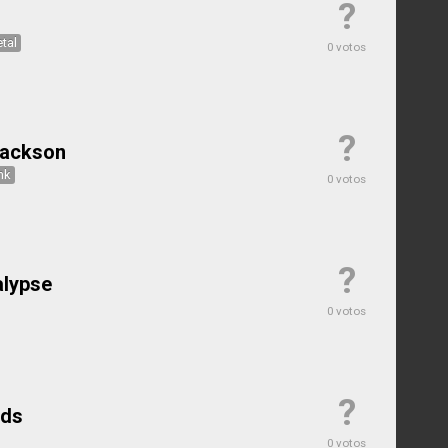
?
tal
0 votos
?
ackson
nk
0 votos
?
alypse
0 votos
?
nds
0 votos