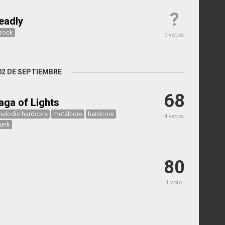
?
eadly
-rock
0 votos
02 DE SEPTIEMBRE
68
aga of Lights
elodic hardcore
metalcore
hardcore
4 votos
unk
80
1 voto