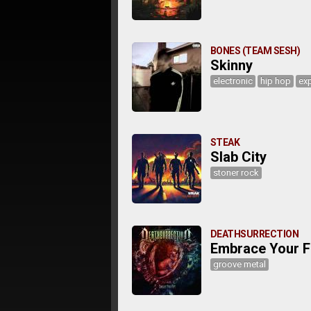
BONES (TEAM SESH)
Skinny
electronic
hip hop
ex
STEAK
Slab City
stoner rock
DEATHSURRECTION
Embrace Your F
groove metal