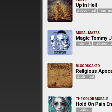
Up In Hell
groove metal
thrash me
MORAL MAZES
Magic Tommy J
indie rock
hardcore pu
BLOODSOAKED
Religious Apoc
death metal
THE COLOR MORALE
Hold On Pain E
metalcore