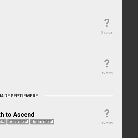
?
0 votos
?
0 votos
04 DE SEPTIEMBRE
?
th to Ascend
tal
post-metal
doom metal
0 votos