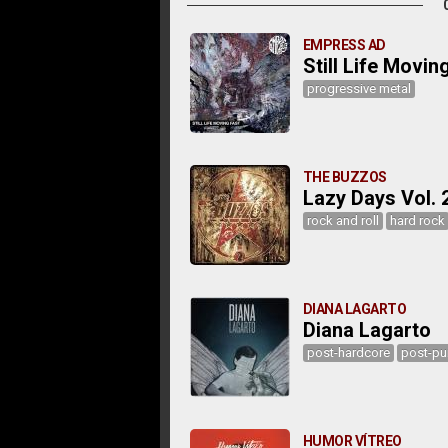
EMPRESS AD
Still Life Movin
progressive metal
THE BUZZOS
Lazy Days Vol. 
rock and roll
hard rock
DIANA LAGARTO
Diana Lagarto
post-hardcore
post-pu
HUMOR VÍTREO