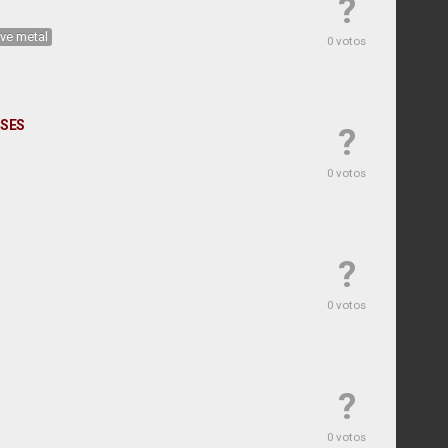
?
ive metal
0 votos
RSES
?
0 votos
?
0 votos
?
0 votos