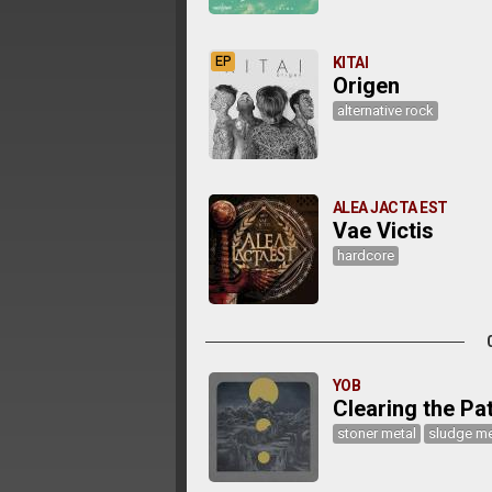
EP
KITAI
Origen
alternative rock
ALEA JACTA EST
Vae Victis
hardcore
YOB
Clearing the Pa
stoner metal
sludge me