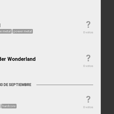
?
1
e metal
power metal
0 votos
?
er Wonderland
0 votos
03 DE SEPTIEMBRE
?
hardcore
0 votos