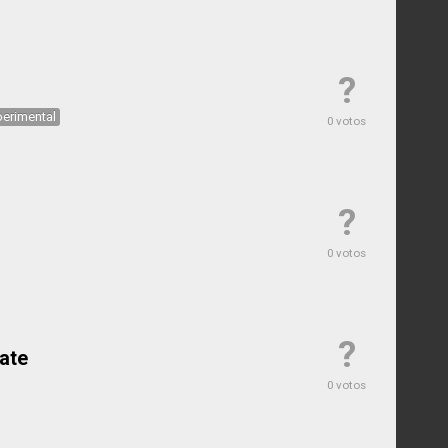
?
perimental
0 votos
?
0 votos
?
ate
0 votos