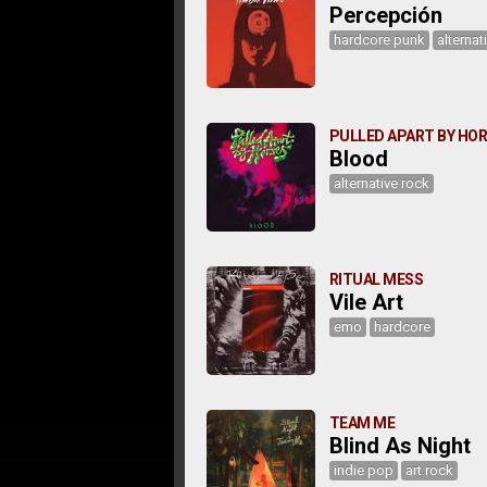
Percepción
hardcore punk
alternat
PULLED APART BY HO
Blood
alternative rock
RITUAL MESS
Vile Art
emo
hardcore
TEAM ME
Blind As Night
indie pop
art rock