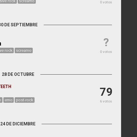
sive rock
screamo
0 votos
30 DE SEPTIEMBRE
?
n
ive rock
screamo
0 votos
28 DE OCTUBRE
TEETH
79
o
emo
post-rock
6 votos
24 DE DICIEMBRE