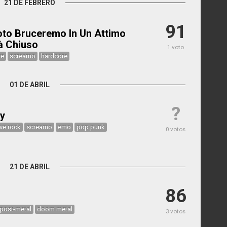
21 DE FEBRERO
91
oto Bruceremo In Un Attimo
rà Chiuso
1 voto
re
screamo
hardcore
01 DE ABRIL
?
y
ive rock
screamo
emo
pop punk
0 votos
21 DE ABRIL
86
post-metal
doom metal
3 votos