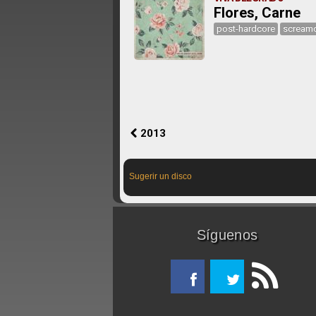
Flores, Carne
post-hardcore
scream
2013
Sugerir un disco
Síguenos