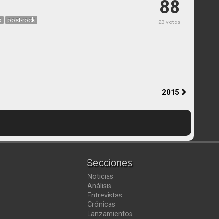
88
o
post-rock
23 votos
2015
Secciones
Noticias
Análisis
Entrevistas
Crónicas
Lanzamientos