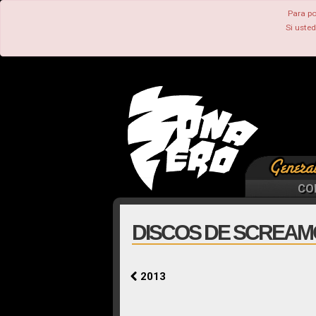
Para po
Si uste
CO
DISCOS DE SCREAMO
2013