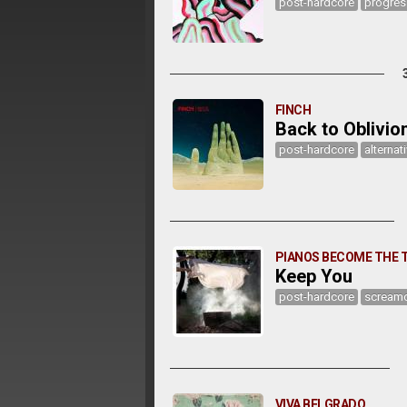
post-hardcore
progres
FINCH
Back to Oblivio
post-hardcore
alternat
PIANOS BECOME THE 
Keep You
post-hardcore
scream
VIVA BELGRADO