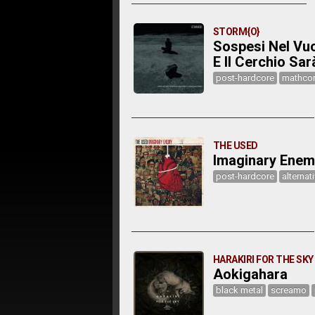
STORM{O}
Sospesi Nel Vu
E Il Cerchio Sa
post-hardcore
mathco
THE USED
Imaginary Enem
post-hardcore
alternat
HARAKIRI FOR THE SKY
Aokigahara
black metal
screamo