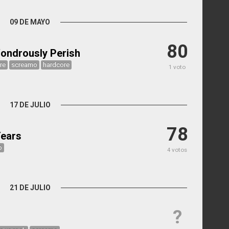
09 DE MAYO
80
ondrously Perish
re
screamo
hardcore
1 voto
17 DE JULIO
78
Years
o
4 votos
21 DE JULIO
?