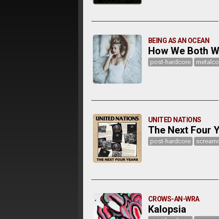
BEING AS AN OCEAN
How We Both W
post-hardcore
metalco
UNITED NATIONS
The Next Four 
post-hardcore
scream
CROWS-AN-WRA
Kalopsia