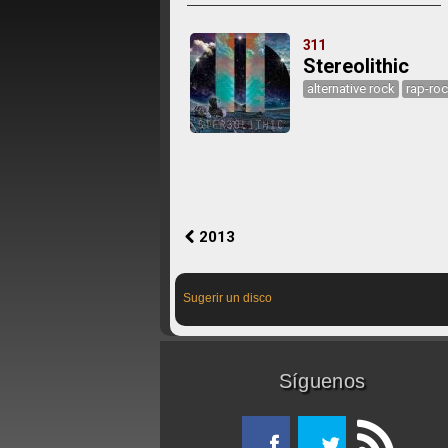
311
Stereolithic
alternative rock
rap-ro
2013
Sugerir un disco
Síguenos