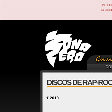
Para po
Si uste
CO
DISCOS DE RAP-ROC
2013