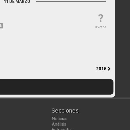
11 DE MARZO
?
ck
0 votos
2015
Secciones
Noticias
Análisis
Entrevistas