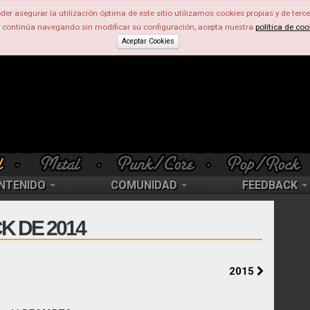
der asegurar la utilización óptima de este sitio utilizamos cookies propias y de terce
d continúa navegando sin modificar su configuración, acepta nuestra
política de coo
Aceptar Cookies
NTENIDO
COMUNIDAD
FEEDBACK
K DE 2014
2015