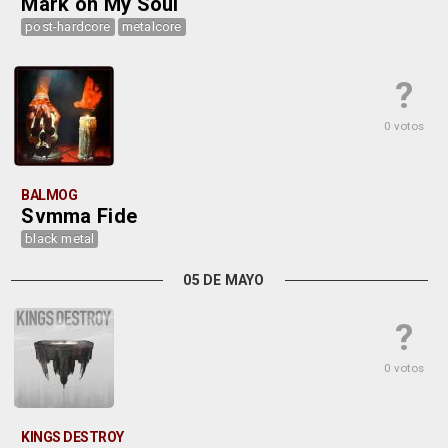
Mark on My Soul
post-hardcore
metalcore
?
0 votos
BALMOG
Svmma Fide
black metal
05 DE MAYO
?
0 votos
KINGS DESTROY