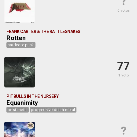
?
0 votos
FRANK CARTER & THE RATTLESNAKES
Rotten
hardcore punk
77
1 voto
PITBULLS IN THE NURSERY
Equanimity
post-metal
progressive death metal
?