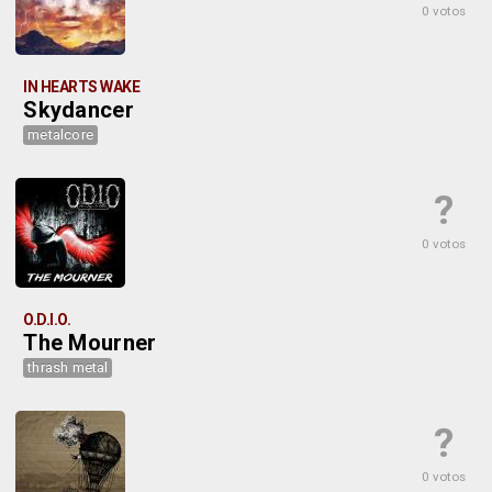
0 votos
IN HEARTS WAKE
Skydancer
metalcore
?
0 votos
O.D.I.O.
The Mourner
thrash metal
?
0 votos