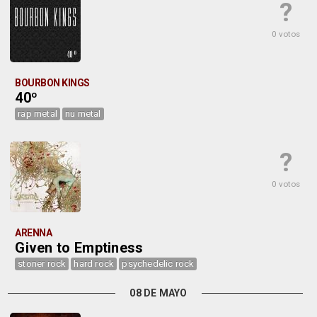
?
0 votos
BOURBON KINGS
40º
rap metal
nu metal
?
0 votos
ARENNA
Given to Emptiness
stoner rock
hard rock
psychedelic rock
08 DE MAYO