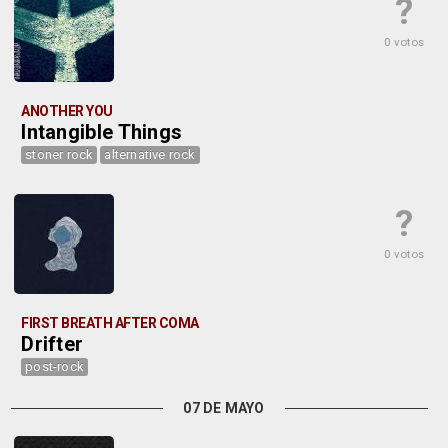
?
0 votos
ANOTHER YOU
Intangible Things
stoner rock
alternative rock
?
0 votos
FIRST BREATH AFTER COMA
Drifter
post-rock
07 DE MAYO