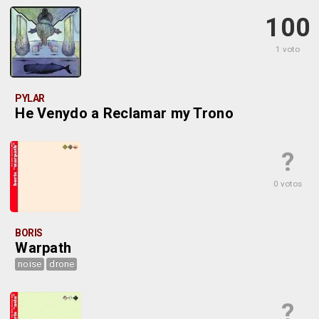
100
1 voto
PYLAR
He Venydo a Reclamar my Trono
?
0 votos
BORIS
Warpath
noise
drone
?