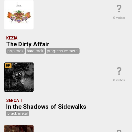
?
0 votos
KEZIA
The Dirty Affair
pop rock
hard rock
progressive metal
EP
?
0 votos
SERCATI
In the Shadows of Sidewalks
black metal