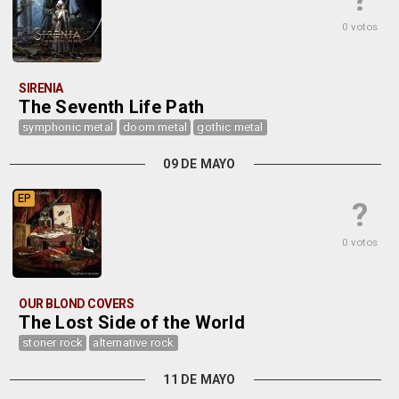
?
0 votos
SIRENIA
The Seventh Life Path
symphonic metal
doom metal
gothic metal
09 DE MAYO
EP
?
0 votos
OUR BLOND COVERS
The Lost Side of the World
stoner rock
alternative rock
11 DE MAYO