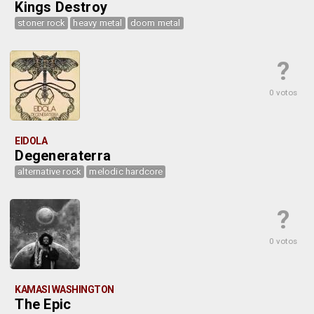
Kings Destroy
stoner rock
heavy metal
doom metal
?
0 votos
EIDOLA
Degeneraterra
alternative rock
melodic hardcore
?
0 votos
KAMASI WASHINGTON
The Epic