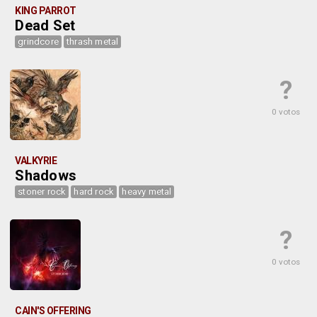
KING PARROT
Dead Set
grindcore
thrash metal
?
0 votos
VALKYRIE
Shadows
stoner rock
hard rock
heavy metal
?
0 votos
CAIN'S OFFERING