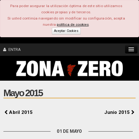
Para poder asegurar la utilización óptima de este sitio utilizamos
cookies propias y de terceros.
Si usted continúa navegando sin modificar su configuración, acepta
nuestra
política de cookies
.
Aceptar Cookies
ENTRA
CONTENIDO
COMUNIDAD
Mayo 2015
FEEEDBACK
Abril 2015
Junio 2015
FOROS
01 DE MAYO