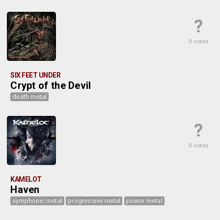
?
0 votos
SIX FEET UNDER
Crypt of the Devil
death metal
?
0 votos
KAMELOT
Haven
symphonic metal
progressive metal
power metal