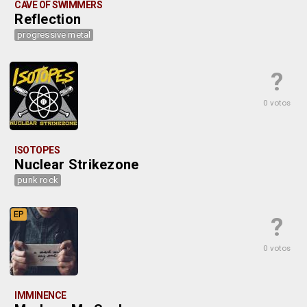
CAVE OF SWIMMERS
Reflection
progressive metal
?
0 votos
ISOTOPES
Nuclear Strikezone
punk rock
EP
?
0 votos
IMMINENCE