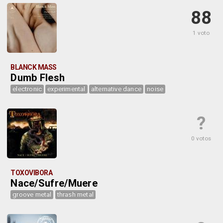
88
1 voto
BLANCK MASS
Dumb Flesh
electronic
experimental
alternative dance
noise
?
0 votos
TOXOVIBORA
Nace/Sufre/Muere
groove metal
thrash metal