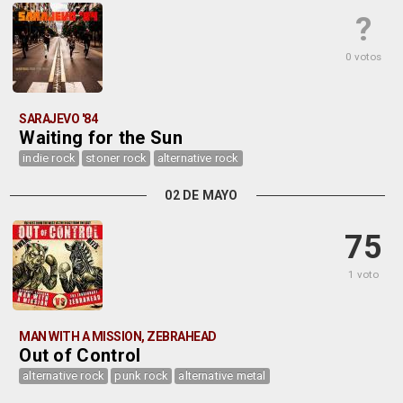
?
0 votos
SARAJEVO '84
Waiting for the Sun
indie rock
stoner rock
alternative rock
02 DE MAYO
75
1 voto
MAN WITH A MISSION, ZEBRAHEAD
Out of Control
alternative rock
punk rock
alternative metal