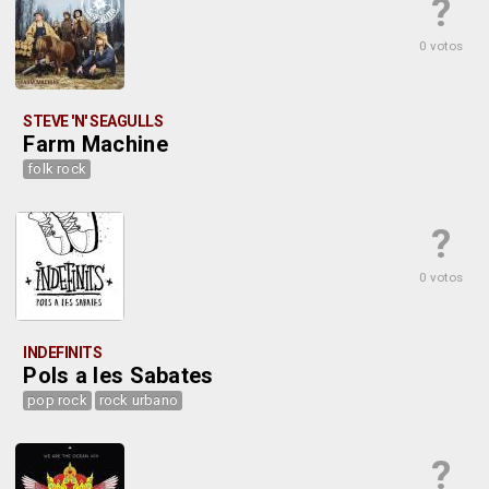
?
0 votos
STEVE 'N' SEAGULLS
Farm Machine
folk rock
?
0 votos
INDEFINITS
Pols a les Sabates
pop rock
rock urbano
?