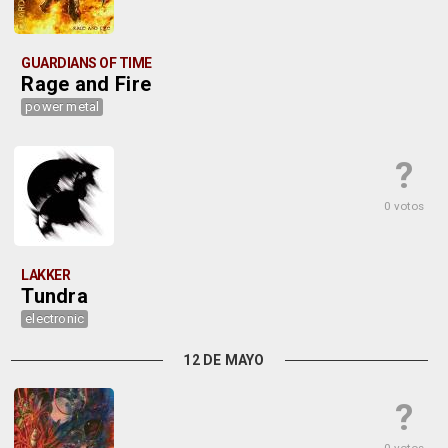
GUARDIANS OF TIME
Rage and Fire
power metal
?
0 votos
LAKKER
Tundra
electronic
12 DE MAYO
?