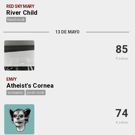
RED SKY MARY
River Child
hard rock
13 DE MAYO
85
9 votos
ENVY
Atheist's Cornea
screamo
post-rock
74
4 votos