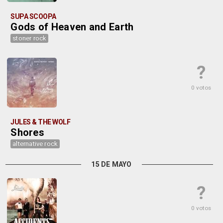
SUPA SCOOPA
Gods of Heaven and Earth
stoner rock
?
0 votos
JULES & THE WOLF
Shores
alternative rock
15 DE MAYO
?
0 votos