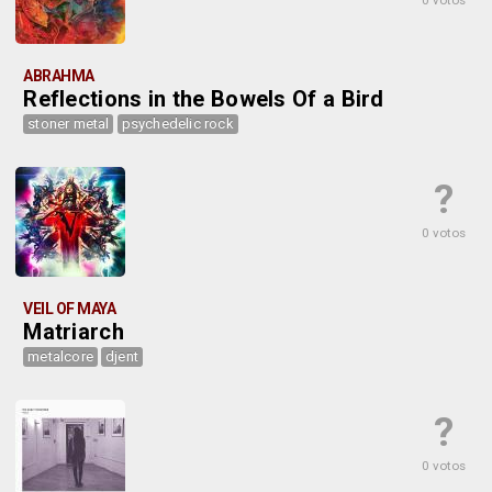
0 votos
ABRAHMA
Reflections in the Bowels Of a Bird
stoner metal
psychedelic rock
?
0 votos
VEIL OF MAYA
Matriarch
metalcore
djent
?
0 votos