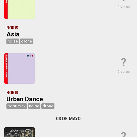
0 votos
BORIS
Asia
noise
drone
?
0 votos
BORIS
Urban Dance
post-rock
noise
drone
03 DE MAYO
?