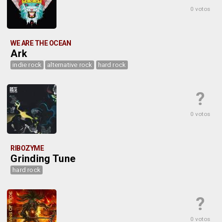
0 votos
WE ARE THE OCEAN
Ark
indie rock
alternative rock
hard rock
?
0 votos
RIBOZYME
Grinding Tune
hard rock
?
0 votos