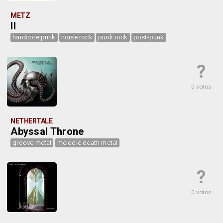
METZ
II
hardcore punk
noise rock
punk rock
post-punk
?
0 votos
NETHERTALE
Abyssal Throne
groove metal
melodic death metal
?
0 votos