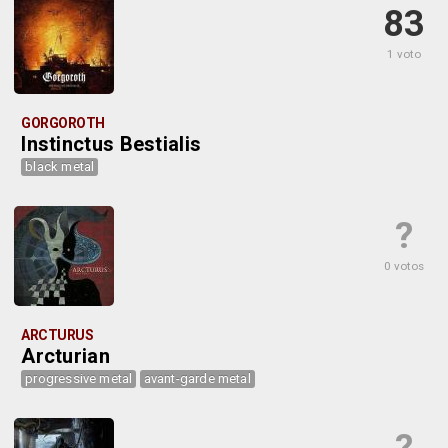
83
1 voto
GORGOROTH
Instinctus Bestialis
black metal
?
0 votos
ARCTURUS
Arcturian
progressive metal
avant-garde metal