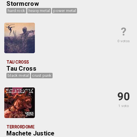
Stormcrow
hard rock
heavy metal
power metal
?
0 votos
TAU CROSS
Tau Cross
black metal
crust punk
90
1 voto
TERRORDOME
Machete Justice