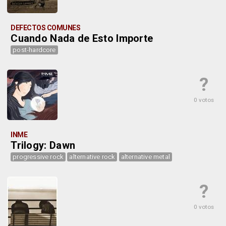
DEFECTOS COMUNES
Cuando Nada de Esto Importe
post-hardcore
?
0 votos
INME
Trilogy: Dawn
progressive rock
alternative rock
alternative metal
?
0 votos