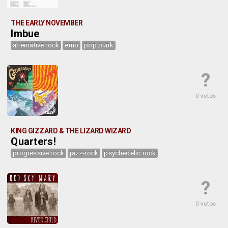
THE EARLY NOVEMBER
Imbue
alternative rock
emo
pop punk
?
0 votos
KING GIZZARD & THE LIZARD WIZARD
Quarters!
progressive rock
jazz-rock
psychedelic rock
?
0 votos