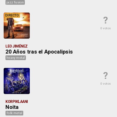
jazz fusion
DIRECTO
?
0 votos
LEO JIMÉNEZ
20 Años tras el Apocalipsis
heavy metal
?
0 votos
KORPIKLAANI
Noita
folk metal