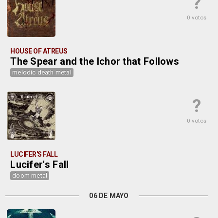
?
0 votos
HOUSE OF ATREUS
The Spear and the Ichor that Follows
melodic death metal
?
0 votos
LUCIFER'S FALL
Lucifer's Fall
doom metal
06 DE MAYO