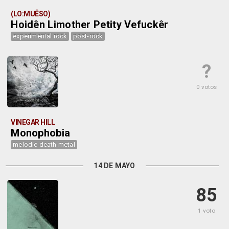
(LO:MUÊSO)
Hoidên Limother Petity Vefuckêr
experimental rock
post-rock
?
0 votos
VINEGAR HILL
Monophobia
melodic death metal
14 DE MAYO
85
1 voto