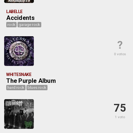
LABELLE
Accidents
rock
garage rock
?
0 votos
WHITESNAKE
The Purple Album
hard rock
blues rock
75
1 voto