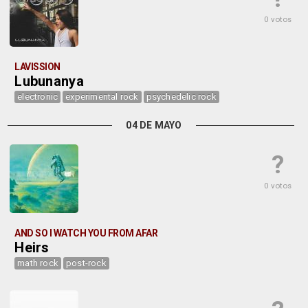
0 votos
LAVISSION
Lubunanya
electronic
experimental rock
psychedelic rock
04 DE MAYO
?
0 votos
AND SO I WATCH YOU FROM AFAR
Heirs
math rock
post-rock