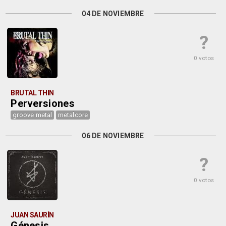
04 DE NOVIEMBRE
?
0 votos
BRUTAL THIN
Perversiones
groove metal
metalcore
06 DE NOVIEMBRE
?
0 votos
JUAN SAURÍN
Génesis