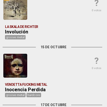
?
0 votos
LA SKALA DE RICHTER
Involución
groove metal
15 DE OCTUBRE
?
0 votos
VENDETTA FUCKING METAL
Inocencia Perdida
groove metal
hardcore
17 DE OCTUBRE