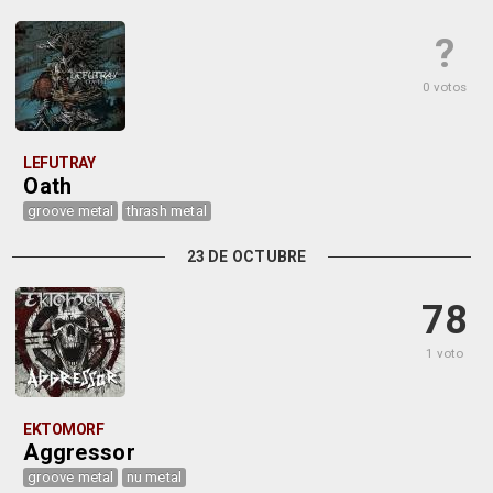
?
0 votos
LEFUTRAY
Oath
groove metal
thrash metal
23 DE OCTUBRE
78
1 voto
EKTOMORF
Aggressor
groove metal
nu metal