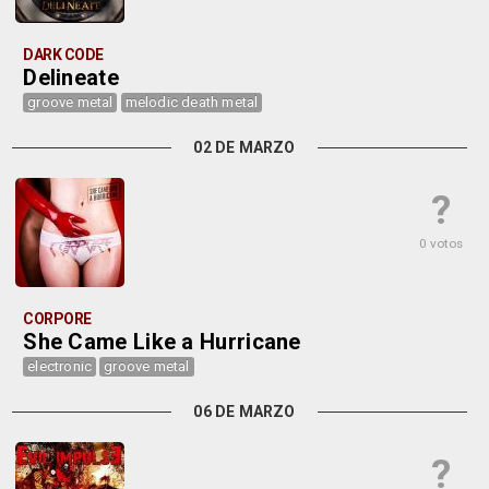
DARK CODE
Delineate
groove metal
melodic death metal
02 DE MARZO
?
0 votos
CORPORE
She Came Like a Hurricane
electronic
groove metal
06 DE MARZO
?