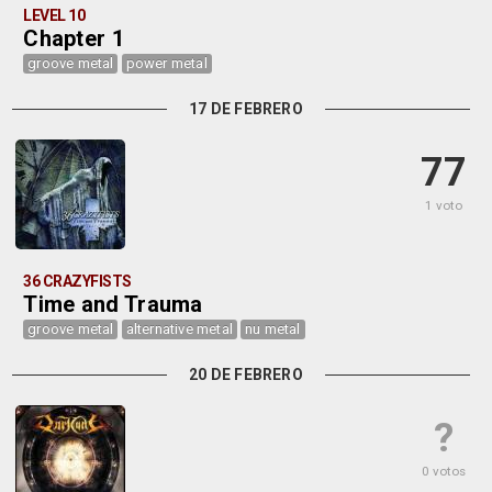
LEVEL 10
Chapter 1
groove metal
power metal
17 DE FEBRERO
77
1 voto
36 CRAZYFISTS
Time and Trauma
groove metal
alternative metal
nu metal
20 DE FEBRERO
?
0 votos