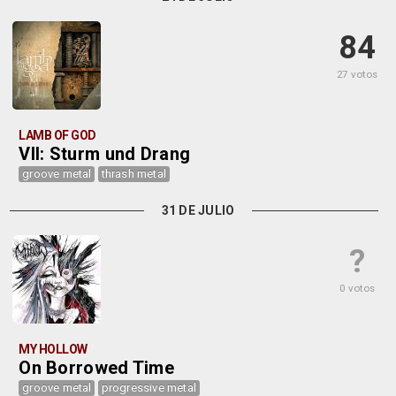
84
27 votos
LAMB OF GOD
VII: Sturm und Drang
groove metal
thrash metal
31 DE JULIO
?
0 votos
MY HOLLOW
On Borrowed Time
groove metal
progressive metal