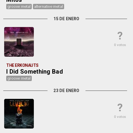
groove metal
alternative metal
15 DE ENERO
?
0 votos
THE ERKONAUTS
I Did Something Bad
groove metal
23 DE ENERO
?
0 votos