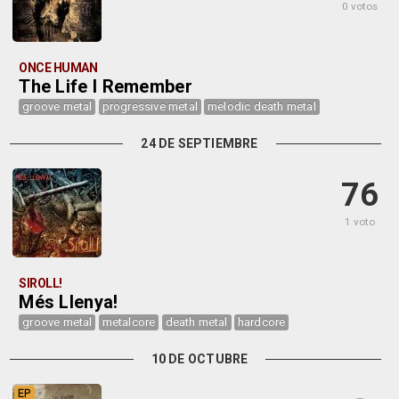
0 votos
ONCE HUMAN
The Life I Remember
groove metal
progressive metal
melodic death metal
24 DE SEPTIEMBRE
76
1 voto
SIROLL!
Més Llenya!
groove metal
metalcore
death metal
hardcore
10 DE OCTUBRE
EP