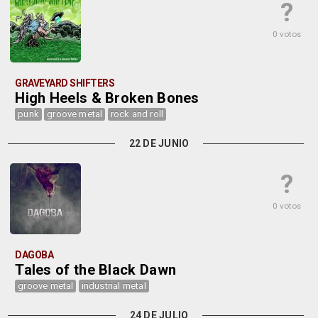
?
0 votos
GRAVEYARD SHIFTERS
High Heels & Broken Bones
punk
groove metal
rock and roll
22 DE JUNIO
?
0 votos
DAGOBA
Tales of the Black Dawn
groove metal
industrial metal
24 DE JULIO