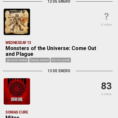
12 DE ENERO
?
0 votos
WEDNESDAY 13
Monsters of the Universe: Come Out
and Plague
groove metal
heavy metal
horror punk
13 DE ENERO
83
2 votos
SOMAS CURE
Mitos