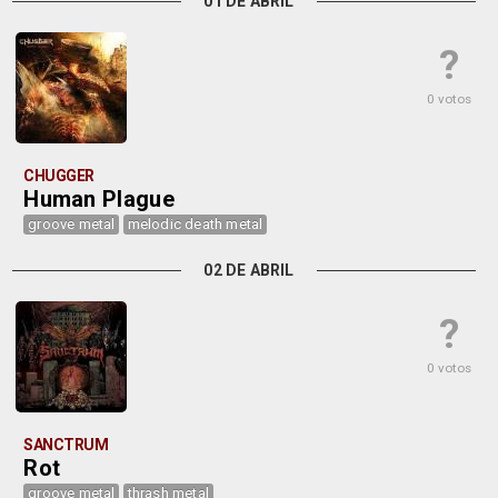
01 DE ABRIL
?
0 votos
CHUGGER
Human Plague
groove metal
melodic death metal
02 DE ABRIL
?
0 votos
SANCTRUM
Rot
groove metal
thrash metal