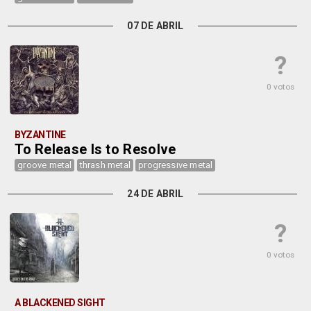
07 DE ABRIL
?
0 votos
BYZANTINE
To Release Is to Resolve
groove metal
thrash metal
progressive metal
24 DE ABRIL
?
0 votos
A BLACKENED SIGHT