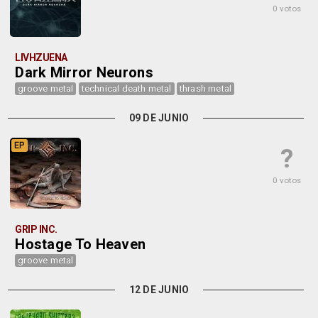
0 votos
LIVHZUENA
Dark Mirror Neurons
groove metal
technical death metal
thrash metal
09 DE JUNIO
EP
?
0 votos
GRIP INC.
Hostage To Heaven
groove metal
12 DE JUNIO