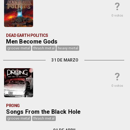
?
0 votos
DEAD EARTH POLITICS
Men Become Gods
groove metal
thrash metal
heavy metal
31 DE MARZO
?
0 votos
PRONG
Songs From the Black Hole
groove metal
thrash metal