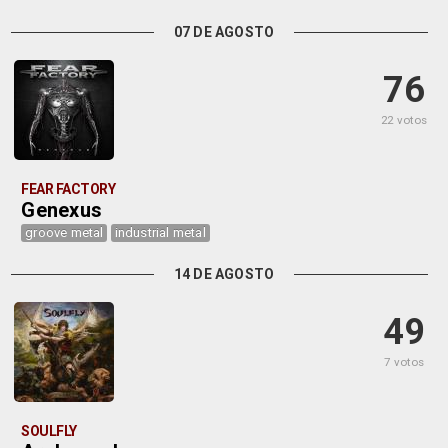
07 DE AGOSTO
76
22 votos
FEAR FACTORY
Genexus
groove metal
industrial metal
14 DE AGOSTO
49
7 votos
SOULFLY