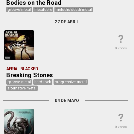
Bodies on the Road
groove metal
metalcore
melodic death metal
27 DE ABRIL
?
0 votos
AERIAL BLACKED
Breaking Stones
groove metal
hard rock
progressive metal
alternative metal
04 DE MAYO
?
0 votos