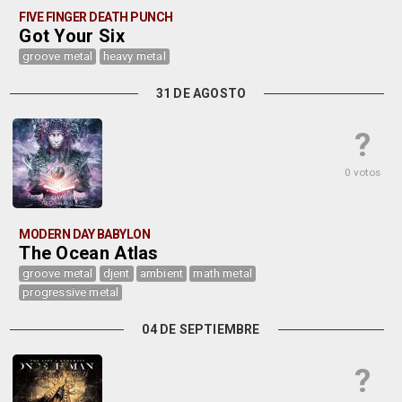
FIVE FINGER DEATH PUNCH
Got Your Six
groove metal
heavy metal
31 DE AGOSTO
?
0 votos
MODERN DAY BABYLON
The Ocean Atlas
groove metal
djent
ambient
math metal
progressive metal
04 DE SEPTIEMBRE
?