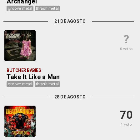
Archangel
groove metal
thrash metal
21 DE AGOSTO
?
0 votos
BUTCHER BABIES
Take It Like a Man
groove metal
thrash metal
28 DE AGOSTO
70
1 voto