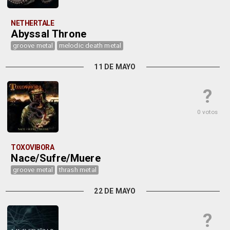
NETHERTALE
Abyssal Throne
groove metal
melodic death metal
11 DE MAYO
?
0 votos
TOXOVIBORA
Nace/Sufre/Muere
groove metal
thrash metal
22 DE MAYO
?