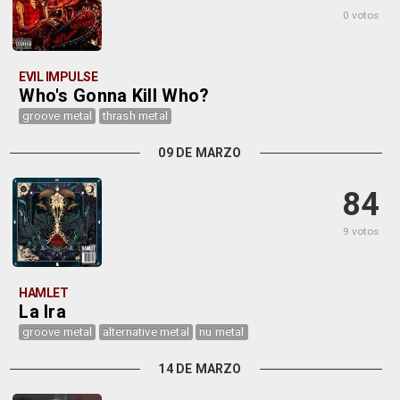
0 votos
EVIL IMPULSE
Who's Gonna Kill Who?
groove metal
thrash metal
09 DE MARZO
84
9 votos
HAMLET
La Ira
groove metal
alternative metal
nu metal
14 DE MARZO