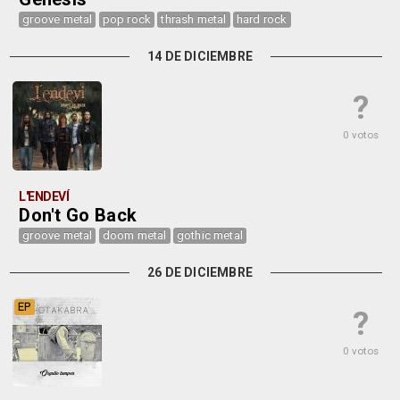
groove metal
pop rock
thrash metal
hard rock
14 DE DICIEMBRE
?
0 votos
L'ENDEVÍ
Don't Go Back
groove metal
doom metal
gothic metal
26 DE DICIEMBRE
EP
?
0 votos